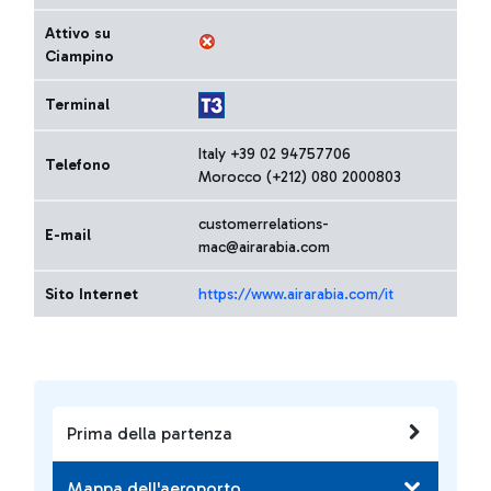
Attivo su
Ciampino
Terminal
Italy +39 02 94757706
Telefono
Morocco (+212) 080 2000803
customerrelations-
E-mail
mac@airarabia.com
Sito Internet
https://www.airarabia.com/it
Prima della partenza
Mappa dell'aeroporto