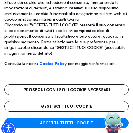
all'uso dei cookie che richiedono il consenso, mantenendo le
impostazioni di default, e saranno installati sul suo dispositivo
esclusivamente i cookie funzionali alla navigazione sul sito web e i
Aeroporti di Roma S.p.A. - Società soggetta a direzione e
cookie analitici assimilabili a quelli tecnici.
coordinamento di Mundys S.p.A.
Cliccando su "ACCETTA TUTTI I COOKIE" presterà il suo consenso
al posizionamento di tutti i cookie ivi compresi cookie di
Codice fiscale e Registro delle Imprese di Roma 13032990155 P.
profilazione. Il consenso è facoltativo e può essere revocato in
IVA 06572251004
qualsiasi momento. Potrà selezionare le sue preferenze per i
Capitale sociale 62.224.743,00 int. vers.
singoli cookie cliccando su "GESTISCI I TUOI COOKIE" (accessibile
Sede legale: Via Pier Paolo Racchetti 1 - 00054 Fiumicino (RM)
in ogni momento dal sito).
telefono +39 06 65951
Privacy policy
Note legali
Consulta la nostra
Cookie Policy
per maggiori informazioni.
Mappa sito
Accessibilità
Roma FCO
L'aeroporto stellato
PROSEGUI CON I SOLI COOKIE NECESSARI
QUALITÀ
SOSTENIBILITÀ
INNOVAZIONE
GESTISCI I TUOI COOKIE
ACCETTA TUTTI I COOKIE