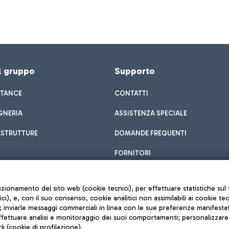
el gruppo
Supporto
STANCE
CONTATTI
GNERIA
ASSISTENZA SPECIALE
ASTRUTTURE
DOMANDE FREQUENTI
FORNITORI
unzionamento del sito web (cookie tecnici), per effettuare statistiche s
nici), e, con il suo consenso, cookie analitici non assimilabili ai cookie te
inviarle messaggi commerciali in linea con le sue preferenze manifestate 
effettuare analisi e monitoraggio dei suoi comportamenti; personalizzare g
k (cookie di profilazione).