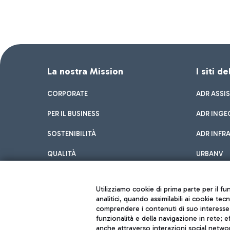
La nostra Mission
I siti d
CORPORATE
ADR ASSI
PER IL BUSINESS
ADR INGE
SOSTENIBILITÀ
ADR INFR
QUALITÀ
URBANV
INNOVATION
Utilizziamo cookie di prima parte per il f
analitici, quando assimilabili ai cookie tec
comprendere i contenuti di suo interesse; 
funzionalità e della navigazione in rete; 
anche attraverso interazioni social networ