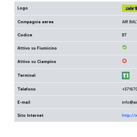
Logo
Compagnia aerea
AIR BA
Codice
BT
Attivo su Fiumicino
Attivo su Ciampino
Terminal
Telefono
+37167
E-mail
info@air
Sito Internet
http://