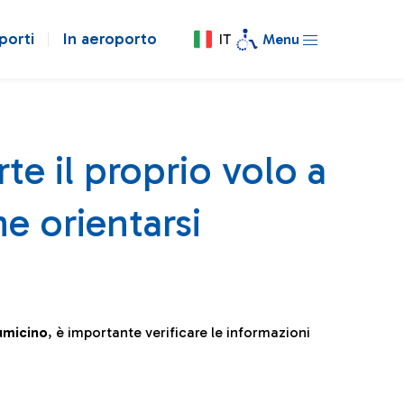
porti
In aeroporto
IT
Menu
te il proprio volo a
e orientarsi
iumicino
, è importante verificare le informazioni