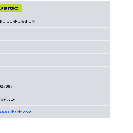
LTIC CORPORATION
006006
baltic.lv
www.airbaltic.com