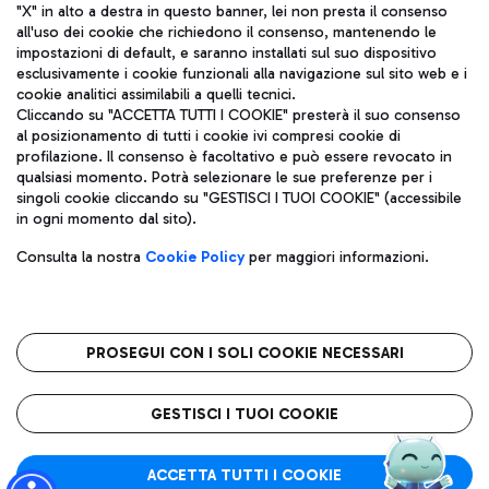
"X" in alto a destra in questo banner, lei non presta il consenso
all'uso dei cookie che richiedono il consenso, mantenendo le
impostazioni di default, e saranno installati sul suo dispositivo
esclusivamente i cookie funzionali alla navigazione sul sito web e i
Aeroporti di Roma S.p.A. - Società soggetta a direzione e
cookie analitici assimilabili a quelli tecnici.
coordinamento di Mundys S.p.A.
Cliccando su "ACCETTA TUTTI I COOKIE" presterà il suo consenso
al posizionamento di tutti i cookie ivi compresi cookie di
Codice fiscale e Registro delle Imprese di Roma 13032990155 P.
profilazione. Il consenso è facoltativo e può essere revocato in
IVA 06572251004
qualsiasi momento. Potrà selezionare le sue preferenze per i
Capitale sociale 62.224.743,00 int. vers.
singoli cookie cliccando su "GESTISCI I TUOI COOKIE" (accessibile
Sede legale: Via Pier Paolo Racchetti 1 - 00054 Fiumicino (RM)
in ogni momento dal sito).
telefono +39 06 65951
Privacy policy
Note legali
Consulta la nostra
Cookie Policy
per maggiori informazioni.
Mappa sito
Accessibilità
Roma FCO
L'aeroporto stellato
PROSEGUI CON I SOLI COOKIE NECESSARI
QUALITÀ
SOSTENIBILITÀ
INNOVAZIONE
GESTISCI I TUOI COOKIE
ACCETTA TUTTI I COOKIE