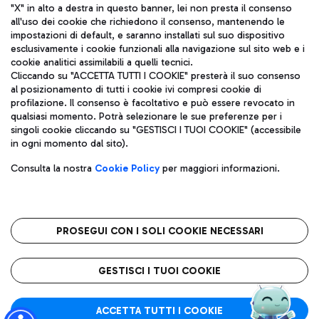
"X" in alto a destra in questo banner, lei non presta il consenso
all'uso dei cookie che richiedono il consenso, mantenendo le
impostazioni di default, e saranno installati sul suo dispositivo
esclusivamente i cookie funzionali alla navigazione sul sito web e i
Aeroporti di Roma S.p.A. - Società soggetta a direzione e
cookie analitici assimilabili a quelli tecnici.
coordinamento di Mundys S.p.A.
Cliccando su "ACCETTA TUTTI I COOKIE" presterà il suo consenso
al posizionamento di tutti i cookie ivi compresi cookie di
Codice fiscale e Registro delle Imprese di Roma 13032990155 P.
profilazione. Il consenso è facoltativo e può essere revocato in
IVA 06572251004
qualsiasi momento. Potrà selezionare le sue preferenze per i
Capitale sociale 62.224.743,00 int. vers.
singoli cookie cliccando su "GESTISCI I TUOI COOKIE" (accessibile
Sede legale: Via Pier Paolo Racchetti 1 - 00054 Fiumicino (RM)
in ogni momento dal sito).
telefono +39 06 65951
Privacy policy
Note legali
Consulta la nostra
Cookie Policy
per maggiori informazioni.
Mappa sito
Accessibilità
Roma FCO
L'aeroporto stellato
PROSEGUI CON I SOLI COOKIE NECESSARI
QUALITÀ
SOSTENIBILITÀ
INNOVAZIONE
GESTISCI I TUOI COOKIE
ACCETTA TUTTI I COOKIE