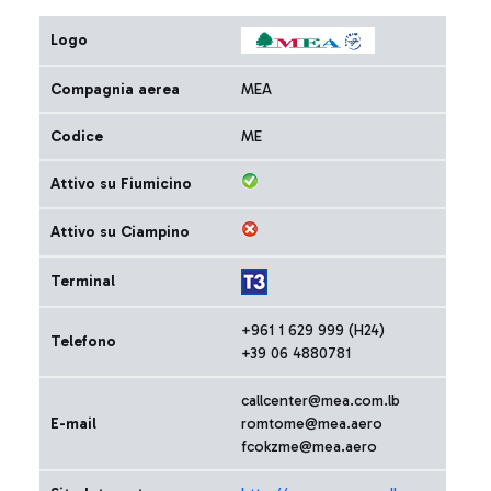
Logo
Compagnia aerea
MEA
Codice
ME
Attivo su Fiumicino
Attivo su Ciampino
Terminal
+961 1 629 999 (H24)
Telefono
+39 06 4880781
callcenter@mea.com.lb
E-mail
romtome@mea.aero
fcokzme@mea.aero