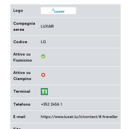
Logo
Compagnia
LUXAIR
aerea
Codice
LG
Attivo su
Fiumicino
Attivo su
Ciampino
Terminal
Telefono
+352 2456 1
E-mail
https://www.luxair.lu/it/contact/#/traveller