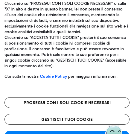
Cliccando su "PROSEGUI CON I SOLI COOKIE NECESSARI" o sulla
"X" in alto a destra in questo banner, lei non presta il consenso
all'uso dei cookie che richiedono il consenso, mantenendo le
impostazioni di default, e saranno installati sul suo dispositivo
esclusivamente i cookie funzionali alla navigazione sul sito web e i
Aeroporti di Roma S.p.A. - Società soggetta a direzione e
cookie analitici assimilabili a quelli tecnici.
coordinamento di Mundys S.p.A.
Cliccando su "ACCETTA TUTTI I COOKIE" presterà il suo consenso
al posizionamento di tutti i cookie ivi compresi cookie di
Codice fiscale e Registro delle Imprese di Roma 13032990155 P.
profilazione. Il consenso è facoltativo e può essere revocato in
IVA 06572251004
qualsiasi momento. Potrà selezionare le sue preferenze per i
Capitale sociale 62.224.743,00 int. vers.
singoli cookie cliccando su "GESTISCI I TUOI COOKIE" (accessibile
Sede legale: Via Pier Paolo Racchetti 1 - 00054 Fiumicino (RM)
in ogni momento dal sito).
telefono +39 06 65951
Privacy policy
Note legali
Consulta la nostra
Cookie Policy
per maggiori informazioni.
Mappa sito
Accessibilità
Roma FCO
L'aeroporto stellato
PROSEGUI CON I SOLI COOKIE NECESSARI
QUALITÀ
SOSTENIBILITÀ
INNOVAZIONE
GESTISCI I TUOI COOKIE