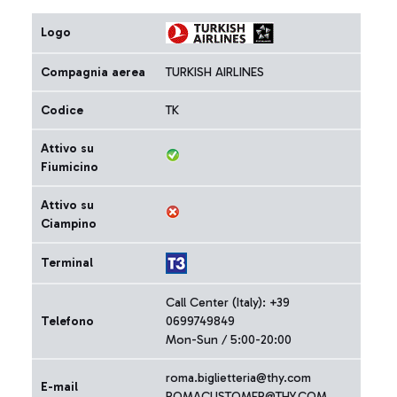
Logo
Compagnia aerea
TURKISH AIRLINES
Codice
TK
Attivo su
Fiumicino
Attivo su
Ciampino
Terminal
Call Center (Italy): +39
Telefono
0699749849
Mon-Sun / 5:00-20:00
roma.biglietteria@thy.com
E-mail
ROMACUSTOMER@THY.COM