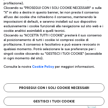
profilazione).
Cliccando su "PROSEGUI CON I SOLI COOKIE NECESSARI" o sulla
"X" in alto a destra in questo banner, lei non presta il consenso
all'uso dei cookie che richiedono il consenso, mantenendo le
impostazioni di default, e saranno installati sul suo dispositivo
esclusivamente i cookie funzionali alla navigazione sul sito web e i
Aeroporti di Roma S.p.A. - Società soggetta a direzione e
cookie analitici assimilabili a quelli tecnici.
coordinamento di Mundys S.p.A.
Cliccando su "ACCETTA TUTTI I COOKIE" presterà il suo consenso
al posizionamento di tutti i cookie ivi compresi cookie di
Codice fiscale e Registro delle Imprese di Roma 13032990155 P.
profilazione. Il consenso è facoltativo e può essere revocato in
IVA 06572251004
qualsiasi momento. Potrà selezionare le sue preferenze per i
Capitale sociale 62.224.743,00 int. vers.
singoli cookie cliccando su "GESTISCI I TUOI COOKIE" (accessibile
Sede legale: Via Pier Paolo Racchetti 1 - 00054 Fiumicino (RM)
in ogni momento dal sito).
telefono +39 06 65951
Privacy policy
Note legali
Consulta la nostra
Cookie Policy
per maggiori informazioni.
Mappa sito
Accessibilità
Roma FCO
L'aeroporto stellato
PROSEGUI CON I SOLI COOKIE NECESSARI
QUALITÀ
SOSTENIBILITÀ
INNOVAZIONE
GESTISCI I TUOI COOKIE