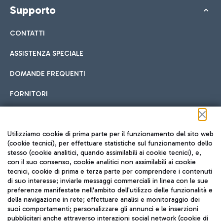
Supporto
CONTATTI
ASSISTENZA SPECIALE
DOMANDE FREQUENTI
FORNITORI
Seguici sui social
Utilizziamo cookie di prima parte per il funzionamento del sito web
(cookie tecnici), per effettuare statistiche sul funzionamento dello
stesso (cookie analitici, quando assimilabili ai cookie tecnici), e,
con il suo consenso, cookie analitici non assimilabili ai cookie
tecnici, cookie di prima e terza parte per comprendere i contenuti
di suo interesse; inviarle messaggi commerciali in linea con le sue
TRAVEL JOURNAL
preferenze manifestate nell'ambito dell'utilizzo delle funzionalità e
della navigazione in rete; effettuare analisi e monitoraggio dei
ITA
suoi comportamenti; personalizzare gli annunci e le inserzioni
pubblicitari anche attraverso interazioni social network (cookie di