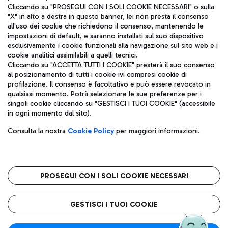
Cliccando su "PROSEGUI CON I SOLI COOKIE NECESSARI" o sulla
"X" in alto a destra in questo banner, lei non presta il consenso
all'uso dei cookie che richiedono il consenso, mantenendo le
impostazioni di default, e saranno installati sul suo dispositivo
esclusivamente i cookie funzionali alla navigazione sul sito web e i
Aeroporti di Roma S.p.A. - Società soggetta a direzione e
cookie analitici assimilabili a quelli tecnici.
coordinamento di Mundys S.p.A.
Cliccando su "ACCETTA TUTTI I COOKIE" presterà il suo consenso
al posizionamento di tutti i cookie ivi compresi cookie di
Codice fiscale e Registro delle Imprese di Roma 13032990155 P.
profilazione. Il consenso è facoltativo e può essere revocato in
IVA 06572251004
qualsiasi momento. Potrà selezionare le sue preferenze per i
Capitale sociale 62.224.743,00 int. vers.
singoli cookie cliccando su "GESTISCI I TUOI COOKIE" (accessibile
Sede legale: Via Pier Paolo Racchetti 1 - 00054 Fiumicino (RM)
in ogni momento dal sito).
telefono +39 06 65951
Privacy policy
Note legali
Consulta la nostra
Cookie Policy
per maggiori informazioni.
Mappa sito
Accessibilità
Roma FCO
L'aeroporto stellato
PROSEGUI CON I SOLI COOKIE NECESSARI
QUALITÀ
SOSTENIBILITÀ
INNOVAZIONE
GESTISCI I TUOI COOKIE