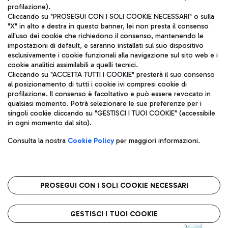
profilazione).
Cliccando su "PROSEGUI CON I SOLI COOKIE NECESSARI" o sulla
"X" in alto a destra in questo banner, lei non presta il consenso
all'uso dei cookie che richiedono il consenso, mantenendo le
impostazioni di default, e saranno installati sul suo dispositivo
esclusivamente i cookie funzionali alla navigazione sul sito web e i
Aeroporti di Roma S.p.A. - Società soggetta a direzione e
cookie analitici assimilabili a quelli tecnici.
coordinamento di Mundys S.p.A.
Cliccando su "ACCETTA TUTTI I COOKIE" presterà il suo consenso
al posizionamento di tutti i cookie ivi compresi cookie di
Codice fiscale e Registro delle Imprese di Roma 13032990155 P.
profilazione. Il consenso è facoltativo e può essere revocato in
IVA 06572251004
qualsiasi momento. Potrà selezionare le sue preferenze per i
Capitale sociale 62.224.743,00 int. vers.
singoli cookie cliccando su "GESTISCI I TUOI COOKIE" (accessibile
Sede legale: Via Pier Paolo Racchetti 1 - 00054 Fiumicino (RM)
in ogni momento dal sito).
telefono +39 06 65951
Privacy policy
Note legali
Consulta la nostra
Cookie Policy
per maggiori informazioni.
Mappa sito
Accessibilità
Roma FCO
L'aeroporto stellato
PROSEGUI CON I SOLI COOKIE NECESSARI
QUALITÀ
SOSTENIBILITÀ
INNOVAZIONE
GESTISCI I TUOI COOKIE