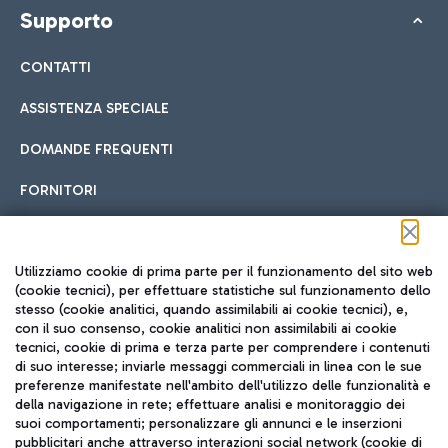
Supporto
CONTATTI
ASSISTENZA SPECIALE
DOMANDE FREQUENTI
FORNITORI
Seguici sui social
Utilizziamo cookie di prima parte per il funzionamento del sito web
(cookie tecnici), per effettuare statistiche sul funzionamento dello
stesso (cookie analitici, quando assimilabili ai cookie tecnici), e,
con il suo consenso, cookie analitici non assimilabili ai cookie
tecnici, cookie di prima e terza parte per comprendere i contenuti
di suo interesse; inviarle messaggi commerciali in linea con le sue
TRAVEL JOURNAL
preferenze manifestate nell'ambito dell'utilizzo delle funzionalità e
della navigazione in rete; effettuare analisi e monitoraggio dei
ITA
suoi comportamenti; personalizzare gli annunci e le inserzioni
pubblicitari anche attraverso interazioni social network (cookie di