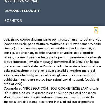
ASSISTENZA SPECIALE
DOMANDE FREQUENTI
FORNITORI
Seguici sui social
Utilizziamo cookie di prima parte per il funzionamento del sito web
(cookie tecnici), per effettuare statistiche sul funzionamento dello
stesso (cookie analitici, quando assimilabili ai cookie tecnici), e,
con il suo consenso, cookie analitici non assimilabili ai cookie
tecnici, cookie di prima e terza parte per comprendere i contenuti
di suo interesse; inviarle messaggi commerciali in linea con le sue
TRAVEL JOURNAL
preferenze manifestate nell'ambito dell'utilizzo delle funzionalità e
della navigazione in rete; effettuare analisi e monitoraggio dei
ITA
suoi comportamenti; personalizzare gli annunci e le inserzioni
pubblicitari anche attraverso interazioni social network (cookie di
profilazione).
Cliccando su "PROSEGUI CON I SOLI COOKIE NECESSARI" o sulla
"X" in alto a destra in questo banner, lei non presta il consenso
all'uso dei cookie che richiedono il consenso, mantenendo le
impostazioni di default, e saranno installati sul suo dispositivo