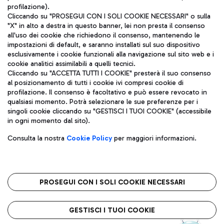
profilazione).
Cliccando su "PROSEGUI CON I SOLI COOKIE NECESSARI" o sulla
"X" in alto a destra in questo banner, lei non presta il consenso
all'uso dei cookie che richiedono il consenso, mantenendo le
impostazioni di default, e saranno installati sul suo dispositivo
esclusivamente i cookie funzionali alla navigazione sul sito web e i
Aeroporti di Roma S.p.A. - Società soggetta a direzione e
cookie analitici assimilabili a quelli tecnici.
coordinamento di Mundys S.p.A.
Cliccando su "ACCETTA TUTTI I COOKIE" presterà il suo consenso
al posizionamento di tutti i cookie ivi compresi cookie di
Codice fiscale e Registro delle Imprese di Roma 13032990155 P.
profilazione. Il consenso è facoltativo e può essere revocato in
IVA 06572251004
qualsiasi momento. Potrà selezionare le sue preferenze per i
Capitale sociale 62.224.743,00 int. vers.
singoli cookie cliccando su "GESTISCI I TUOI COOKIE" (accessibile
Sede legale: Via Pier Paolo Racchetti 1 - 00054 Fiumicino (RM)
in ogni momento dal sito).
telefono +39 06 65951
Privacy policy
Note legali
Consulta la nostra
Cookie Policy
per maggiori informazioni.
Mappa sito
Accessibilità
Roma FCO
L'aeroporto stellato
PROSEGUI CON I SOLI COOKIE NECESSARI
QUALITÀ
SOSTENIBILITÀ
INNOVAZIONE
GESTISCI I TUOI COOKIE