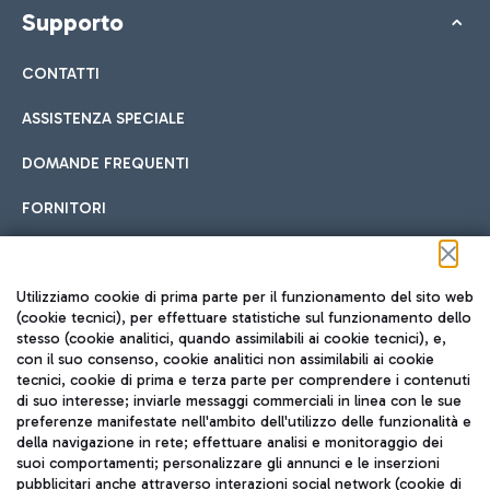
Supporto
CONTATTI
ASSISTENZA SPECIALE
DOMANDE FREQUENTI
FORNITORI
Seguici sui social
Utilizziamo cookie di prima parte per il funzionamento del sito web
(cookie tecnici), per effettuare statistiche sul funzionamento dello
stesso (cookie analitici, quando assimilabili ai cookie tecnici), e,
con il suo consenso, cookie analitici non assimilabili ai cookie
tecnici, cookie di prima e terza parte per comprendere i contenuti
di suo interesse; inviarle messaggi commerciali in linea con le sue
TRAVEL JOURNAL
preferenze manifestate nell'ambito dell'utilizzo delle funzionalità e
della navigazione in rete; effettuare analisi e monitoraggio dei
ITA
suoi comportamenti; personalizzare gli annunci e le inserzioni
pubblicitari anche attraverso interazioni social network (cookie di