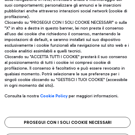
ITA
suoi comportamenti; personalizzare gli annunci e le inserzioni
pubblicitari anche attraverso interazioni social network (cookie di
profilazione).
Cliccando su "PROSEGUI CON I SOLI COOKIE NECESSARI" o sulla
"X" in alto a destra in questo banner, lei non presta il consenso
all'uso dei cookie che richiedono il consenso, mantenendo le
impostazioni di default, e saranno installati sul suo dispositivo
esclusivamente i cookie funzionali alla navigazione sul sito web e i
Aeroporti di Roma S.p.A. - Società soggetta a direzione e
cookie analitici assimilabili a quelli tecnici.
coordinamento di Mundys S.p.A.
Cliccando su "ACCETTA TUTTI I COOKIE" presterà il suo consenso
al posizionamento di tutti i cookie ivi compresi cookie di
Codice fiscale e Registro delle Imprese di Roma 13032990155 P.
profilazione. Il consenso è facoltativo e può essere revocato in
IVA 06572251004
qualsiasi momento. Potrà selezionare le sue preferenze per i
Capitale sociale 62.224.743,00 int. vers.
singoli cookie cliccando su "GESTISCI I TUOI COOKIE" (accessibile
Sede legale: Via Pier Paolo Racchetti 1 - 00054 Fiumicino (RM)
in ogni momento dal sito).
telefono +39 06 65951
Privacy policy
Note legali
Consulta la nostra
Cookie Policy
per maggiori informazioni.
Mappa sito
Accessibilità
Roma FCO
L'aeroporto stellato
PROSEGUI CON I SOLI COOKIE NECESSARI