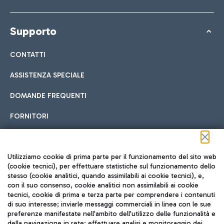
Supporto
CONTATTI
ASSISTENZA SPECIALE
DOMANDE FREQUENTI
FORNITORI
Seguici sui social
Utilizziamo cookie di prima parte per il funzionamento del sito web
(cookie tecnici), per effettuare statistiche sul funzionamento dello
stesso (cookie analitici, quando assimilabili ai cookie tecnici), e,
con il suo consenso, cookie analitici non assimilabili ai cookie
tecnici, cookie di prima e terza parte per comprendere i contenuti
di suo interesse; inviarle messaggi commerciali in linea con le sue
TRAVEL JOURNAL
preferenze manifestate nell'ambito dell'utilizzo delle funzionalità e
della navigazione in rete; effettuare analisi e monitoraggio dei