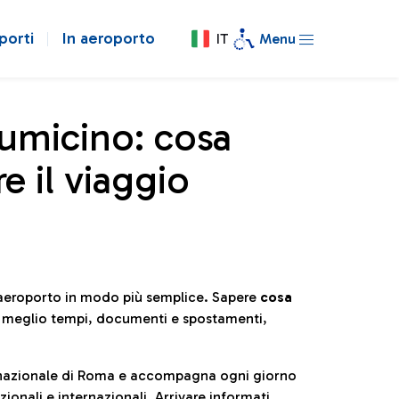
porti
In aeroporto
IT
Menu
iumicino: cosa
e il viaggio
l’aeroporto in modo più semplice. Sapere
cosa
e meglio tempi, documenti e spostamenti,
ternazionale di Roma e accompagna ogni giorno
ionali e internazionali. Arrivare informati