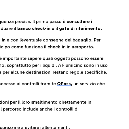
quenza precisa. Il primo passo è
consultare i
iduare il
banco check-in o il gate di riferimento.
-in
e con l’eventuale consegna del bagaglio. Per
icip
o
come funziona il check-in in aeroporto.
è importante sapere quali oggetti possono essere
o, soprattutto per i liquidi. A Fiumicino sono in uso
 per alcune destinazioni restano regole specifiche.
accesso ai controlli tramite
QPass
,
un servizio che
ioni per il
loro smaltimento direttamente in
il percorso include anche i controlli di
urezza e a evitare rallentamenti.