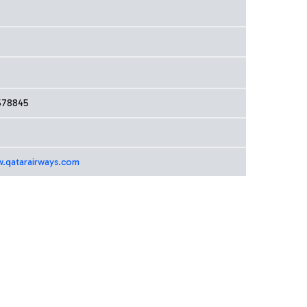
578845
w.qatarairways.com