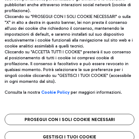
pubblicitari anche attraverso interazioni social network (cookie di
profilazione).
Cliccando su "PROSEGUI CON I SOLI COOKIE NECESSARI" o sulla
"X" in alto a destra in questo banner, lei non presta il consenso
all'uso dei cookie che richiedono il consenso, mantenendo le
impostazioni di default, e saranno installati sul suo dispositivo
esclusivamente i cookie funzionali alla navigazione sul sito web e i
Aeroporti di Roma S.p.A. - Società soggetta a direzione e
cookie analitici assimilabili a quelli tecnici.
coordinamento di Mundys S.p.A.
Cliccando su "ACCETTA TUTTI I COOKIE" presterà il suo consenso
al posizionamento di tutti i cookie ivi compresi cookie di
Codice fiscale e Registro delle Imprese di Roma 13032990155 P.
profilazione. Il consenso è facoltativo e può essere revocato in
IVA 06572251004
qualsiasi momento. Potrà selezionare le sue preferenze per i
Capitale sociale 62.224.743,00 int. vers.
singoli cookie cliccando su "GESTISCI I TUOI COOKIE" (accessibile
Sede legale: Via Pier Paolo Racchetti 1 - 00054 Fiumicino (RM)
in ogni momento dal sito).
telefono +39 06 65951
Privacy policy
Note legali
Consulta la nostra
Cookie Policy
per maggiori informazioni.
Mappa sito
Accessibilità
Roma FCO
L'aeroporto stellato
PROSEGUI CON I SOLI COOKIE NECESSARI
QUALITÀ
SOSTENIBILITÀ
INNOVAZIONE
GESTISCI I TUOI COOKIE