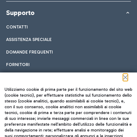
Supporto
CONTATTI
ASSISTENZA SPECIALE
DOMANDE FREQUENTI
FORNITORI
Seguici sui social
Utilizziamo cookie di prima parte per il funzionamento del sito web
(cookie tecnici), per effettuare statistiche sul funzionamento dello
stesso (cookie analitici, quando assimilabili ai cookie tecnici), e,
con il suo consenso, cookie analitici non assimilabili ai cookie
tecnici, cookie di prima e terza parte per comprendere i contenuti
di suo interesse; inviarle messaggi commerciali in linea con le sue
TRAVEL JOURNAL
preferenze manifestate nell'ambito dell'utilizzo delle funzionalità e
della navigazione in rete; effettuare analisi e monitoraggio dei
ITA
suoi comportamenti; personalizzare gli annunci e le inserzioni