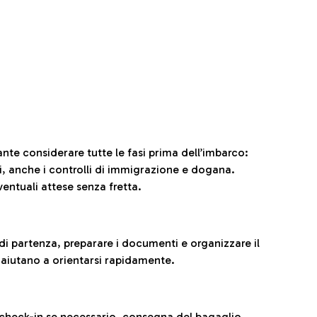
ante considerare tutte le fasi prima dell’imbarco:
ni, anche i controlli di immigrazione e dogana.
entuali attese senza fretta.
al di partenza, preparare i documenti e organizzare il
 aiutano a orientarsi rapidamente.
 check-in se necessario, consegna del bagaglio,