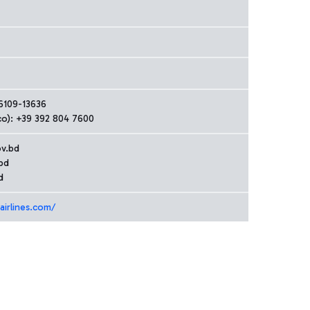
96109-13636
co): +39 392 804 7600
v.bd
bd
d
airlines.com/