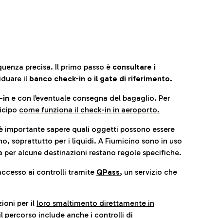
quenza precisa. Il primo passo è
consultare i
iduare il
banco check-in o il gate di riferimento.
-in
e con l’eventuale consegna del bagaglio. Per
icip
o
come funziona il check-in in aeroporto.
è importante sapere quali oggetti possono essere
o, soprattutto per i liquidi. A Fiumicino sono in uso
 per alcune destinazioni restano regole specifiche.
accesso ai controlli tramite
QPass
,
un servizio che
ioni per il
loro smaltimento direttamente in
il percorso include anche i controlli di