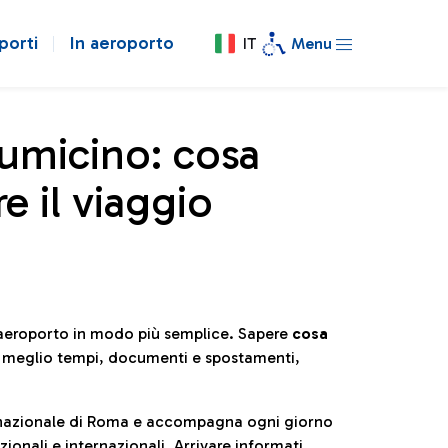
porti
In aeroporto
IT
Menu
iumicino: cosa
e il viaggio
l’aeroporto in modo più semplice. Sapere
cosa
e meglio tempi, documenti e spostamenti,
ternazionale di Roma e accompagna ogni giorno
ionali e internazionali. Arrivare informati