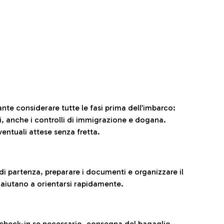
ante considerare tutte le fasi prima dell’imbarco:
ni, anche i controlli di immigrazione e dogana.
entuali attese senza fretta.
al di partenza, preparare i documenti e organizzare il
 aiutano a orientarsi rapidamente.
 check-in se necessario, consegna del bagaglio,