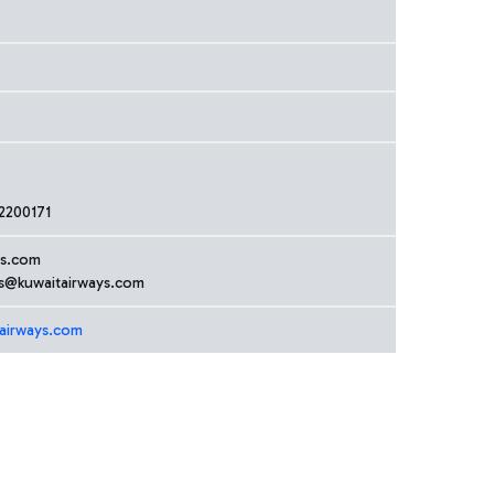
2200171
ys.com
ns@kuwaitairways.com
tairways.com