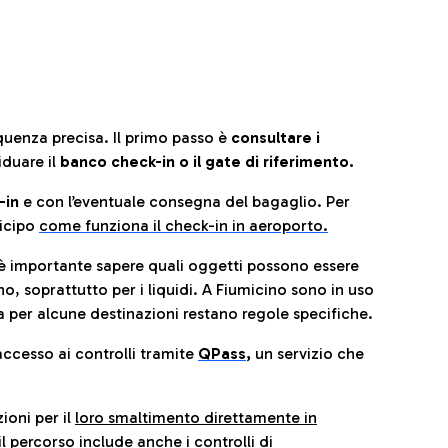
quenza precisa. Il primo passo è
consultare i
iduare il
banco check-in o il gate di riferimento.
-in
e con l’eventuale consegna del bagaglio. Per
icip
o
come funziona il check-in in aeroporto.
è importante sapere quali oggetti possono essere
o, soprattutto per i liquidi. A Fiumicino sono in uso
 per alcune destinazioni restano regole specifiche.
accesso ai controlli tramite
QPass
,
un servizio che
ioni per il
loro smaltimento direttamente in
il percorso include anche i controlli di