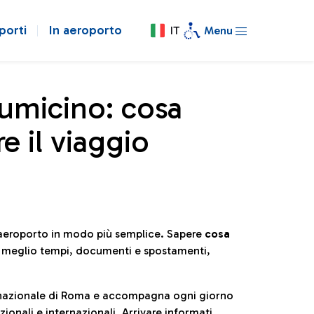
porti
In aeroporto
IT
Menu
iumicino: cosa
e il viaggio
l’aeroporto in modo più semplice. Sapere
cosa
e meglio tempi, documenti e spostamenti,
ternazionale di Roma e accompagna ogni giorno
ionali e internazionali. Arrivare informati