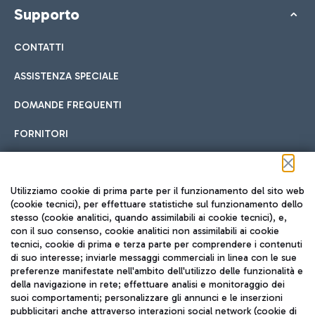
Supporto
CONTATTI
ASSISTENZA SPECIALE
DOMANDE FREQUENTI
FORNITORI
Seguici sui social
Utilizziamo cookie di prima parte per il funzionamento del sito web
(cookie tecnici), per effettuare statistiche sul funzionamento dello
stesso (cookie analitici, quando assimilabili ai cookie tecnici), e,
con il suo consenso, cookie analitici non assimilabili ai cookie
tecnici, cookie di prima e terza parte per comprendere i contenuti
di suo interesse; inviarle messaggi commerciali in linea con le sue
TRAVEL JOURNAL
preferenze manifestate nell'ambito dell'utilizzo delle funzionalità e
della navigazione in rete; effettuare analisi e monitoraggio dei
ITA
suoi comportamenti; personalizzare gli annunci e le inserzioni
pubblicitari anche attraverso interazioni social network (cookie di