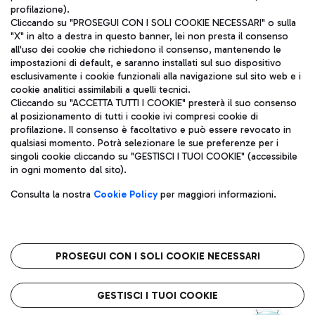
profilazione).
Cliccando su "PROSEGUI CON I SOLI COOKIE NECESSARI" o sulla
"X" in alto a destra in questo banner, lei non presta il consenso
all'uso dei cookie che richiedono il consenso, mantenendo le
impostazioni di default, e saranno installati sul suo dispositivo
esclusivamente i cookie funzionali alla navigazione sul sito web e i
Aeroporti di Roma S.p.A. - Società soggetta a direzione e
cookie analitici assimilabili a quelli tecnici.
coordinamento di Mundys S.p.A.
Cliccando su "ACCETTA TUTTI I COOKIE" presterà il suo consenso
al posizionamento di tutti i cookie ivi compresi cookie di
Codice fiscale e Registro delle Imprese di Roma 13032990155 P.
profilazione. Il consenso è facoltativo e può essere revocato in
IVA 06572251004
qualsiasi momento. Potrà selezionare le sue preferenze per i
Capitale sociale 62.224.743,00 int. vers.
singoli cookie cliccando su "GESTISCI I TUOI COOKIE" (accessibile
Sede legale: Via Pier Paolo Racchetti 1 - 00054 Fiumicino (RM)
in ogni momento dal sito).
telefono +39 06 65951
Privacy policy
Note legali
Consulta la nostra
Cookie Policy
per maggiori informazioni.
Mappa sito
Accessibilità
Roma FCO
L'aeroporto stellato
PROSEGUI CON I SOLI COOKIE NECESSARI
QUALITÀ
SOSTENIBILITÀ
INNOVAZIONE
GESTISCI I TUOI COOKIE