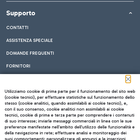
Supporto
CONTATTI
ASSISTENZA SPECIALE
DOMANDE FREQUENTI
FORNITORI
Seguici sui social
Utilizziamo cookie di prima parte per il funzionamento del sito web
(cookie tecnici), per effettuare statistiche sul funzionamento dello
stesso (cookie analitici, quando assimilabili ai cookie tecnici), e,
con il suo consenso, cookie analitici non assimilabili ai cookie
tecnici, cookie di prima e terza parte per comprendere i contenuti
di suo interesse; inviarle messaggi commerciali in linea con le sue
TRAVEL JOURNAL
preferenze manifestate nell'ambito dell'utilizzo delle funzionalità e
della navigazione in rete; effettuare analisi e monitoraggio dei
ITA
suoi comportamenti; personalizzare gli annunci e le inserzioni