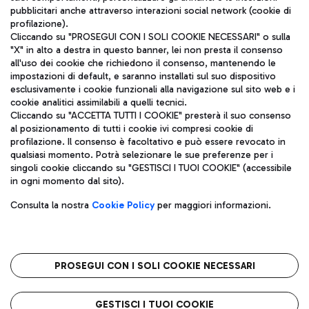
pubblicitari anche attraverso interazioni social network (cookie di
profilazione).
Cliccando su "PROSEGUI CON I SOLI COOKIE NECESSARI" o sulla
"X" in alto a destra in questo banner, lei non presta il consenso
all'uso dei cookie che richiedono il consenso, mantenendo le
impostazioni di default, e saranno installati sul suo dispositivo
esclusivamente i cookie funzionali alla navigazione sul sito web e i
Aeroporti di Roma S.p.A. - Società soggetta a direzione e
cookie analitici assimilabili a quelli tecnici.
coordinamento di Mundys S.p.A.
Cliccando su "ACCETTA TUTTI I COOKIE" presterà il suo consenso
al posizionamento di tutti i cookie ivi compresi cookie di
Codice fiscale e Registro delle Imprese di Roma 13032990155 P.
profilazione. Il consenso è facoltativo e può essere revocato in
IVA 06572251004
qualsiasi momento. Potrà selezionare le sue preferenze per i
Capitale sociale 62.224.743,00 int. vers.
singoli cookie cliccando su "GESTISCI I TUOI COOKIE" (accessibile
Sede legale: Via Pier Paolo Racchetti 1 - 00054 Fiumicino (RM)
in ogni momento dal sito).
telefono +39 06 65951
Privacy policy
Note legali
Consulta la nostra
Cookie Policy
per maggiori informazioni.
Mappa sito
Accessibilità
Roma FCO
L'aeroporto stellato
PROSEGUI CON I SOLI COOKIE NECESSARI
QUALITÀ
SOSTENIBILITÀ
INNOVAZIONE
GESTISCI I TUOI COOKIE