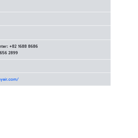
nter: +82 1688 8686
2656 2899
yair.com/