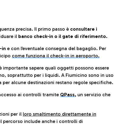
quenza precisa. Il primo passo è
consultare i
iduare il
banco check-in o il gate di riferimento.
-in
e con l’eventuale consegna del bagaglio. Per
icip
o
come funziona il check-in in aeroporto.
è importante sapere quali oggetti possono essere
o, soprattutto per i liquidi. A Fiumicino sono in uso
 per alcune destinazioni restano regole specifiche.
accesso ai controlli tramite
QPass
,
un servizio che
ioni per il
loro smaltimento direttamente in
il percorso include anche i controlli di