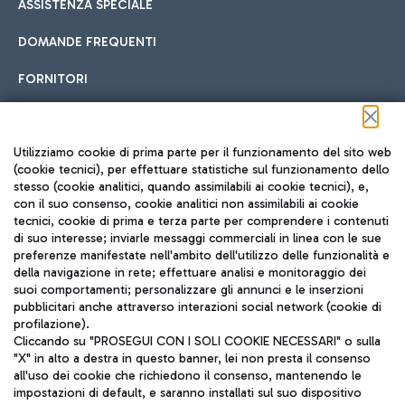
ASSISTENZA SPECIALE
DOMANDE FREQUENTI
FORNITORI
Seguici sui social
Utilizziamo cookie di prima parte per il funzionamento del sito web
(cookie tecnici), per effettuare statistiche sul funzionamento dello
stesso (cookie analitici, quando assimilabili ai cookie tecnici), e,
con il suo consenso, cookie analitici non assimilabili ai cookie
tecnici, cookie di prima e terza parte per comprendere i contenuti
di suo interesse; inviarle messaggi commerciali in linea con le sue
TRAVEL JOURNAL
preferenze manifestate nell'ambito dell'utilizzo delle funzionalità e
della navigazione in rete; effettuare analisi e monitoraggio dei
ITA
suoi comportamenti; personalizzare gli annunci e le inserzioni
pubblicitari anche attraverso interazioni social network (cookie di
profilazione).
Cliccando su "PROSEGUI CON I SOLI COOKIE NECESSARI" o sulla
"X" in alto a destra in questo banner, lei non presta il consenso
all'uso dei cookie che richiedono il consenso, mantenendo le
impostazioni di default, e saranno installati sul suo dispositivo