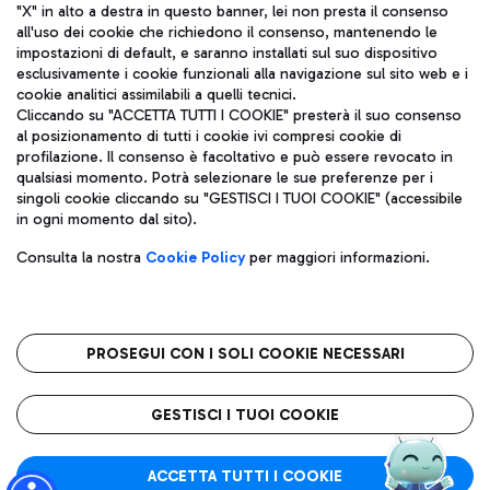
"X" in alto a destra in questo banner, lei non presta il consenso
all'uso dei cookie che richiedono il consenso, mantenendo le
impostazioni di default, e saranno installati sul suo dispositivo
esclusivamente i cookie funzionali alla navigazione sul sito web e i
Aeroporti di Roma S.p.A. - Società soggetta a direzione e
cookie analitici assimilabili a quelli tecnici.
coordinamento di Mundys S.p.A.
Cliccando su "ACCETTA TUTTI I COOKIE" presterà il suo consenso
al posizionamento di tutti i cookie ivi compresi cookie di
Codice fiscale e Registro delle Imprese di Roma 13032990155 P.
profilazione. Il consenso è facoltativo e può essere revocato in
IVA 06572251004
qualsiasi momento. Potrà selezionare le sue preferenze per i
Capitale sociale 62.224.743,00 int. vers.
singoli cookie cliccando su "GESTISCI I TUOI COOKIE" (accessibile
Sede legale: Via Pier Paolo Racchetti 1 - 00054 Fiumicino (RM)
in ogni momento dal sito).
telefono +39 06 65951
Privacy policy
Note legali
Consulta la nostra
Cookie Policy
per maggiori informazioni.
Mappa sito
Accessibilità
Roma FCO
L'aeroporto stellato
PROSEGUI CON I SOLI COOKIE NECESSARI
QUALITÀ
SOSTENIBILITÀ
INNOVAZIONE
GESTISCI I TUOI COOKIE
ACCETTA TUTTI I COOKIE