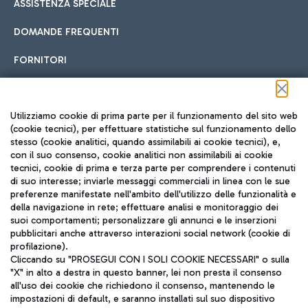
ASSISTENZA SPECIALE
DOMANDE FREQUENTI
FORNITORI
Seguici sui social
Utilizziamo cookie di prima parte per il funzionamento del sito web
(cookie tecnici), per effettuare statistiche sul funzionamento dello
stesso (cookie analitici, quando assimilabili ai cookie tecnici), e,
con il suo consenso, cookie analitici non assimilabili ai cookie
tecnici, cookie di prima e terza parte per comprendere i contenuti
di suo interesse; inviarle messaggi commerciali in linea con le sue
TRAVEL JOURNAL
preferenze manifestate nell'ambito dell'utilizzo delle funzionalità e
della navigazione in rete; effettuare analisi e monitoraggio dei
ITA
suoi comportamenti; personalizzare gli annunci e le inserzioni
pubblicitari anche attraverso interazioni social network (cookie di
profilazione).
Cliccando su "PROSEGUI CON I SOLI COOKIE NECESSARI" o sulla
"X" in alto a destra in questo banner, lei non presta il consenso
all'uso dei cookie che richiedono il consenso, mantenendo le
impostazioni di default, e saranno installati sul suo dispositivo