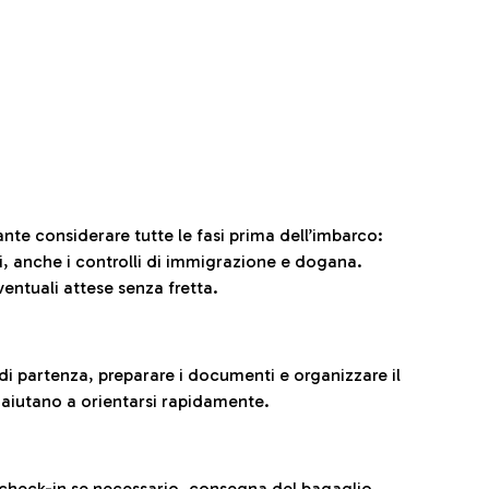
ante considerare tutte le fasi prima dell’imbarco:
ni, anche i controlli di immigrazione e dogana.
entuali attese senza fretta.
al di partenza, preparare i documenti e organizzare il
 aiutano a orientarsi rapidamente.
 check-in se necessario, consegna del bagaglio,