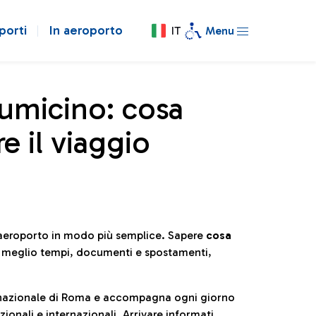
porti
In aeroporto
IT
Menu
iumicino: cosa
e il viaggio
l’aeroporto in modo più semplice. Sapere
cosa
e meglio tempi, documenti e spostamenti,
ternazionale di Roma e accompagna ogni giorno
ionali e internazionali. Arrivare informati