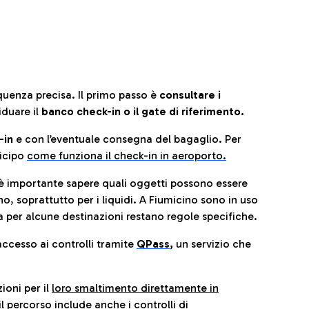
quenza precisa. Il primo passo è
consultare i
iduare il
banco check-in o il gate di riferimento.
-in
e con l’eventuale consegna del bagaglio. Per
icip
o
come funziona il check-in in aeroporto.
è importante sapere quali oggetti possono essere
o, soprattutto per i liquidi. A Fiumicino sono in uso
 per alcune destinazioni restano regole specifiche.
accesso ai controlli tramite
QPass
,
un servizio che
ioni per il
loro smaltimento direttamente in
il percorso include anche i controlli di