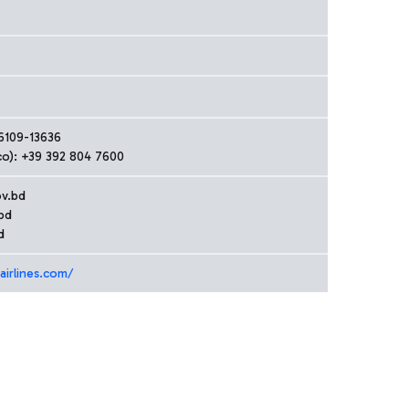
96109-13636
co): +39 392 804 7600
v.bd
bd
d
airlines.com/