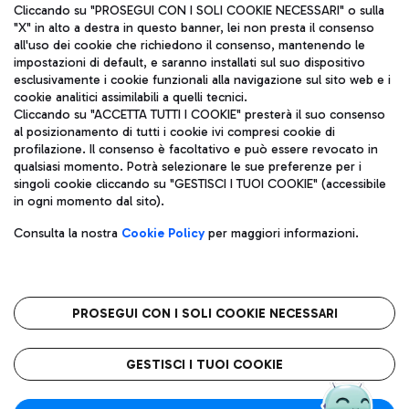
Cliccando su "PROSEGUI CON I SOLI COOKIE NECESSARI" o sulla
"X" in alto a destra in questo banner, lei non presta il consenso
all'uso dei cookie che richiedono il consenso, mantenendo le
impostazioni di default, e saranno installati sul suo dispositivo
esclusivamente i cookie funzionali alla navigazione sul sito web e i
Aeroporti di Roma S.p.A. - Società soggetta a direzione e
cookie analitici assimilabili a quelli tecnici.
coordinamento di Mundys S.p.A.
Cliccando su "ACCETTA TUTTI I COOKIE" presterà il suo consenso
al posizionamento di tutti i cookie ivi compresi cookie di
Codice fiscale e Registro delle Imprese di Roma 13032990155 P.
profilazione. Il consenso è facoltativo e può essere revocato in
IVA 06572251004
qualsiasi momento. Potrà selezionare le sue preferenze per i
Capitale sociale 62.224.743,00 int. vers.
singoli cookie cliccando su "GESTISCI I TUOI COOKIE" (accessibile
Sede legale: Via Pier Paolo Racchetti 1 - 00054 Fiumicino (RM)
in ogni momento dal sito).
telefono +39 06 65951
Privacy policy
Note legali
Consulta la nostra
Cookie Policy
per maggiori informazioni.
Mappa sito
Accessibilità
Roma FCO
L'aeroporto stellato
PROSEGUI CON I SOLI COOKIE NECESSARI
QUALITÀ
SOSTENIBILITÀ
INNOVAZIONE
GESTISCI I TUOI COOKIE