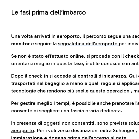
Le fasi prima dell’imbarco
Una volta arrivati in aeroporto, il percorso segue una se
monitor
e seguire la
segnaletica dell’aeroporto
per indiv
Se non è stato effettuato online, si procede con il
check
orientarsi meglio in questa fase, è utile conoscere in ant
Dopo il check-in si accede ai
controlli di sicurezza.
Qui 
trasportati nel bagaglio a mano e quali regole si applican
tecnologie che rendono più snelle queste operazioni, ma
Per gestire meglio i tempi, è possibile anche prenotare l’
consente di scegliere una fascia oraria dedicata.
In presenza di oggetti non consentiti, sono previste soluz
aeroporto
. Per i voli verso destinazioni extra Schengen, 
immigrazione e dogana
prima dell’accesso al gate.