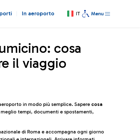
porti
In aeroporto
IT
Menu
iumicino: cosa
e il viaggio
l’aeroporto in modo più semplice. Sapere
cosa
e meglio tempi, documenti e spostamenti,
ternazionale di Roma e accompagna ogni giorno
ionali e internazionali. Arrivare informati