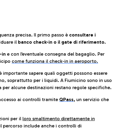
quenza precisa. Il primo passo è
consultare i
iduare il
banco check-in o il gate di riferimento.
-in
e con l’eventuale consegna del bagaglio. Per
icip
o
come funziona il check-in in aeroporto.
è importante sapere quali oggetti possono essere
o, soprattutto per i liquidi. A Fiumicino sono in uso
 per alcune destinazioni restano regole specifiche.
accesso ai controlli tramite
QPass
,
un servizio che
ioni per il
loro smaltimento direttamente in
il percorso include anche i controlli di