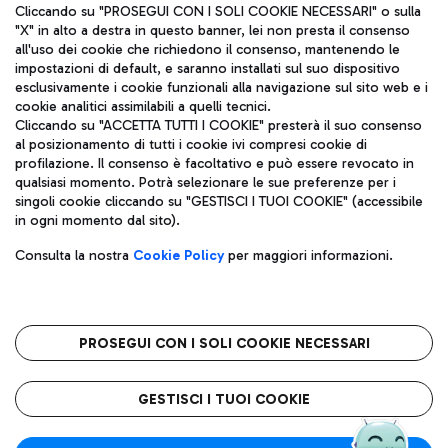
Cliccando su "PROSEGUI CON I SOLI COOKIE NECESSARI" o sulla
"X" in alto a destra in questo banner, lei non presta il consenso
all'uso dei cookie che richiedono il consenso, mantenendo le
impostazioni di default, e saranno installati sul suo dispositivo
esclusivamente i cookie funzionali alla navigazione sul sito web e i
Aeroporti di Roma S.p.A. - Società soggetta a direzione e
cookie analitici assimilabili a quelli tecnici.
coordinamento di Mundys S.p.A.
Cliccando su "ACCETTA TUTTI I COOKIE" presterà il suo consenso
al posizionamento di tutti i cookie ivi compresi cookie di
Codice fiscale e Registro delle Imprese di Roma 13032990155 P.
profilazione. Il consenso è facoltativo e può essere revocato in
IVA 06572251004
qualsiasi momento. Potrà selezionare le sue preferenze per i
Capitale sociale 62.224.743,00 int. vers.
singoli cookie cliccando su "GESTISCI I TUOI COOKIE" (accessibile
Sede legale: Via Pier Paolo Racchetti 1 - 00054 Fiumicino (RM)
in ogni momento dal sito).
telefono +39 06 65951
Privacy policy
Note legali
Consulta la nostra
Cookie Policy
per maggiori informazioni.
Mappa sito
Accessibilità
Roma FCO
L'aeroporto stellato
PROSEGUI CON I SOLI COOKIE NECESSARI
QUALITÀ
SOSTENIBILITÀ
INNOVAZIONE
GESTISCI I TUOI COOKIE