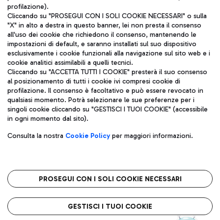
profilazione).
Cliccando su "PROSEGUI CON I SOLI COOKIE NECESSARI" o sulla
"X" in alto a destra in questo banner, lei non presta il consenso
all'uso dei cookie che richiedono il consenso, mantenendo le
impostazioni di default, e saranno installati sul suo dispositivo
esclusivamente i cookie funzionali alla navigazione sul sito web e i
Aeroporti di Roma S.p.A. - Società soggetta a direzione e
cookie analitici assimilabili a quelli tecnici.
coordinamento di Mundys S.p.A.
Cliccando su "ACCETTA TUTTI I COOKIE" presterà il suo consenso
al posizionamento di tutti i cookie ivi compresi cookie di
Codice fiscale e Registro delle Imprese di Roma 13032990155 P.
profilazione. Il consenso è facoltativo e può essere revocato in
IVA 06572251004
qualsiasi momento. Potrà selezionare le sue preferenze per i
Capitale sociale 62.224.743,00 int. vers.
singoli cookie cliccando su "GESTISCI I TUOI COOKIE" (accessibile
Sede legale: Via Pier Paolo Racchetti 1 - 00054 Fiumicino (RM)
in ogni momento dal sito).
telefono +39 06 65951
Privacy policy
Note legali
Consulta la nostra
Cookie Policy
per maggiori informazioni.
Mappa sito
Accessibilità
Roma FCO
L'aeroporto stellato
PROSEGUI CON I SOLI COOKIE NECESSARI
QUALITÀ
SOSTENIBILITÀ
INNOVAZIONE
GESTISCI I TUOI COOKIE