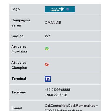
Logo
Compagnia
OMAN AIR
aerea
Codice
WY
Attivo su
Fiumicino
Attivo su
Ciampino
Terminal
+39 0109748888
Telefono
+968 2453 1111
CallCenterHelpDesk@omanair.com
E-mail
FCO.ASM@omanair.com