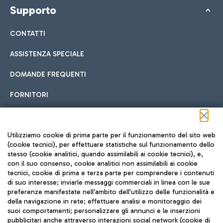
Supporto
CONTATTI
ASSISTENZA SPECIALE
DOMANDE FREQUENTI
FORNITORI
Seguici sui social
Utilizziamo cookie di prima parte per il funzionamento del sito web
(cookie tecnici), per effettuare statistiche sul funzionamento dello
stesso (cookie analitici, quando assimilabili ai cookie tecnici), e,
con il suo consenso, cookie analitici non assimilabili ai cookie
tecnici, cookie di prima e terza parte per comprendere i contenuti
di suo interesse; inviarle messaggi commerciali in linea con le sue
TRAVEL JOURNAL
preferenze manifestate nell'ambito dell'utilizzo delle funzionalità e
della navigazione in rete; effettuare analisi e monitoraggio dei
ITA
suoi comportamenti; personalizzare gli annunci e le inserzioni
pubblicitari anche attraverso interazioni social network (cookie di