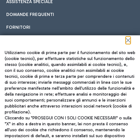
ASSISTENZA SPECIALE
DOMANDE FREQUENTI
FORNITORI
Seguici sui social
Utilizziamo cookie di prima parte per il funzionamento del sito web
(cookie tecnici), per effettuare statistiche sul funzionamento dello
stesso (cookie analitici, quando assimilabili ai cookie tecnici), e,
con il suo consenso, cookie analitici non assimilabili ai cookie
tecnici, cookie di prima e terza parte per comprendere i contenuti
di suo interesse; inviarle messaggi commerciali in linea con le sue
TRAVEL JOURNAL
preferenze manifestate nell'ambito dell'utilizzo delle funzionalità e
della navigazione in rete; effettuare analisi e monitoraggio dei
ITA
suoi comportamenti; personalizzare gli annunci e le inserzioni
pubblicitari anche attraverso interazioni social network (cookie di
profilazione).
Cliccando su "PROSEGUI CON I SOLI COOKIE NECESSARI" o sulla
"X" in alto a destra in questo banner, lei non presta il consenso
all'uso dei cookie che richiedono il consenso, mantenendo le
impostazioni di default, e saranno installati sul suo dispositivo