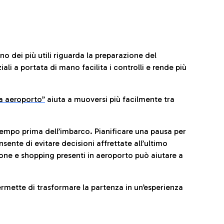
no dei più utili riguarda la preparazione del
li a portata di mano facilita i controlli e rende più
da aeroporto”
a
iuta a muoversi più facilmente tra
tempo prima dell’imbarco. Pianificare una pausa per
sente di evitare decisioni affrettate all’ultimo
one e shopping presenti in aeroporto può aiutare a
ermette di trasformare la partenza in un’esperienza