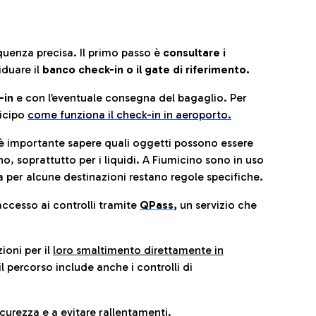
quenza precisa. Il primo passo è
consultare i
iduare il
banco check-in o il gate di riferimento.
-in
e con l’eventuale consegna del bagaglio. Per
icip
o
come funziona il check-in in aeroporto.
è importante sapere quali oggetti possono essere
o, soprattutto per i liquidi. A Fiumicino sono in uso
 per alcune destinazioni restano regole specifiche.
accesso ai controlli tramite
QPass
,
un servizio che
ioni per il
loro smaltimento direttamente in
il percorso include anche i controlli di
urezza e a evitare rallentamenti.