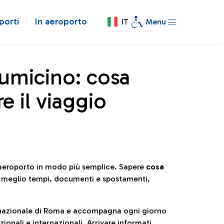
porti
In aeroporto
IT
Menu
iumicino: cosa
e il viaggio
l’aeroporto in modo più semplice. Sapere
cosa
e meglio tempi, documenti e spostamenti,
ternazionale di Roma e accompagna ogni giorno
ionali e internazionali. Arrivare informati