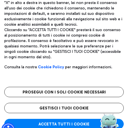
"X" in alto a destra in questo banner, lei non presta il consenso
all'uso dei cookie che richiedono il consenso, mantenendo le
impostazioni di default, e saranno installati sul suo dispositivo
esclusivamente i cookie funzionali alla navigazione sul sito web e i
Aeroporti di Roma S.p.A. - Società soggetta a direzione e
cookie analitici assimilabili a quelli tecnici.
coordinamento di Mundys S.p.A.
Cliccando su "ACCETTA TUTTI I COOKIE" presterà il suo consenso
al posizionamento di tutti i cookie ivi compresi cookie di
Codice fiscale e Registro delle Imprese di Roma 13032990155 P.
profilazione. Il consenso è facoltativo e può essere revocato in
IVA 06572251004
qualsiasi momento. Potrà selezionare le sue preferenze per i
Capitale sociale 62.224.743,00 int. vers.
singoli cookie cliccando su "GESTISCI I TUOI COOKIE" (accessibile
Sede legale: Via Pier Paolo Racchetti 1 - 00054 Fiumicino (RM)
in ogni momento dal sito).
telefono +39 06 65951
Privacy policy
Note legali
Consulta la nostra
Cookie Policy
per maggiori informazioni.
Mappa sito
Accessibilità
Roma FCO
L'aeroporto stellato
PROSEGUI CON I SOLI COOKIE NECESSARI
QUALITÀ
SOSTENIBILITÀ
INNOVAZIONE
GESTISCI I TUOI COOKIE
ACCETTA TUTTI I COOKIE