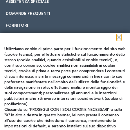
ASSISTENZA SPECIALE
DOMANDE FREQUENTI
FORNITORI
Seguici sui social
Utilizziamo cookie di prima parte per il funzionamento del sito web
(cookie tecnici), per effettuare statistiche sul funzionamento dello
stesso (cookie analitici, quando assimilabili ai cookie tecnici), e,
con il suo consenso, cookie analitici non assimilabili ai cookie
tecnici, cookie di prima e terza parte per comprendere i contenuti
di suo interesse; inviarle messaggi commerciali in linea con le sue
TRAVEL JOURNAL
preferenze manifestate nell'ambito dell'utilizzo delle funzionalità e
della navigazione in rete; effettuare analisi e monitoraggio dei
ITA
suoi comportamenti; personalizzare gli annunci e le inserzioni
pubblicitari anche attraverso interazioni social network (cookie di
profilazione).
Cliccando su "PROSEGUI CON I SOLI COOKIE NECESSARI" o sulla
"X" in alto a destra in questo banner, lei non presta il consenso
all'uso dei cookie che richiedono il consenso, mantenendo le
impostazioni di default, e saranno installati sul suo dispositivo