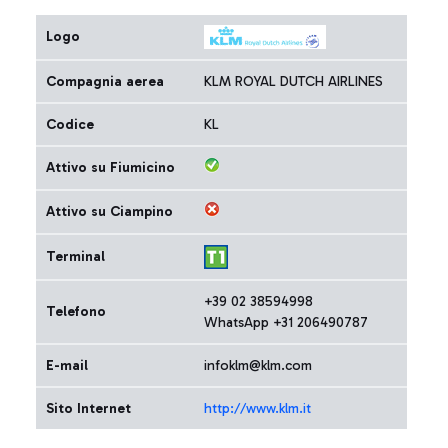
Logo
Compagnia aerea
KLM ROYAL DUTCH AIRLINES
Codice
KL
Attivo su Fiumicino
Attivo su Ciampino
Terminal
+39 02 38594998
Telefono
WhatsApp +31 206490787
E-mail
infoklm@klm.com
Sito Internet
http://www.klm.it