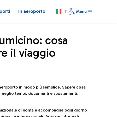
porti
In aeroporto
IT
Menu
iumicino: cosa
e il viaggio
l’aeroporto in modo più semplice. Sapere
cosa
e meglio tempi, documenti e spostamenti,
ternazionale di Roma e accompagna ogni giorno
ionali e internazionali. Arrivare informati