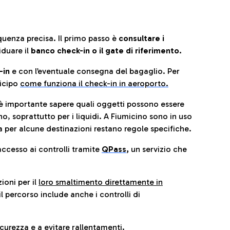
quenza precisa. Il primo passo è
consultare i
iduare il
banco check-in o il gate di riferimento.
-in
e con l’eventuale consegna del bagaglio. Per
icip
o
come funziona il check-in in aeroporto.
è importante sapere quali oggetti possono essere
o, soprattutto per i liquidi. A Fiumicino sono in uso
 per alcune destinazioni restano regole specifiche.
accesso ai controlli tramite
QPass
,
un servizio che
ioni per il
loro smaltimento direttamente in
il percorso include anche i controlli di
urezza e a evitare rallentamenti.