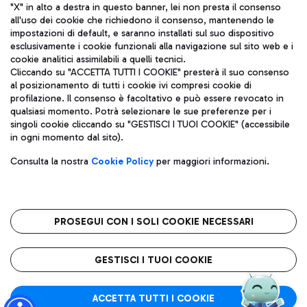
"X" in alto a destra in questo banner, lei non presta il consenso
all'uso dei cookie che richiedono il consenso, mantenendo le
impostazioni di default, e saranno installati sul suo dispositivo
esclusivamente i cookie funzionali alla navigazione sul sito web e i
Aeroporti di Roma S.p.A. - Società soggetta a direzione e
cookie analitici assimilabili a quelli tecnici.
coordinamento di Mundys S.p.A.
Cliccando su "ACCETTA TUTTI I COOKIE" presterà il suo consenso
al posizionamento di tutti i cookie ivi compresi cookie di
Codice fiscale e Registro delle Imprese di Roma 13032990155 P.
profilazione. Il consenso è facoltativo e può essere revocato in
IVA 06572251004
qualsiasi momento. Potrà selezionare le sue preferenze per i
Capitale sociale 62.224.743,00 int. vers.
singoli cookie cliccando su "GESTISCI I TUOI COOKIE" (accessibile
Sede legale: Via Pier Paolo Racchetti 1 - 00054 Fiumicino (RM)
in ogni momento dal sito).
telefono +39 06 65951
Privacy policy
Note legali
Consulta la nostra
Cookie Policy
per maggiori informazioni.
Mappa sito
Accessibilità
Roma FCO
L'aeroporto stellato
PROSEGUI CON I SOLI COOKIE NECESSARI
QUALITÀ
SOSTENIBILITÀ
INNOVAZIONE
GESTISCI I TUOI COOKIE
ACCETTA TUTTI I COOKIE