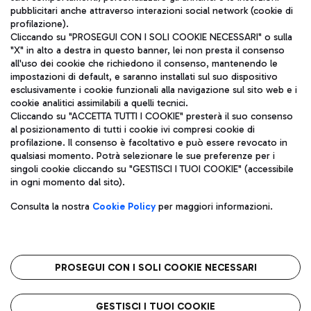
pubblicitari anche attraverso interazioni social network (cookie di
profilazione).
Cliccando su "PROSEGUI CON I SOLI COOKIE NECESSARI" o sulla
"X" in alto a destra in questo banner, lei non presta il consenso
all'uso dei cookie che richiedono il consenso, mantenendo le
impostazioni di default, e saranno installati sul suo dispositivo
esclusivamente i cookie funzionali alla navigazione sul sito web e i
Aeroporti di Roma S.p.A. - Società soggetta a direzione e
cookie analitici assimilabili a quelli tecnici.
coordinamento di Mundys S.p.A.
Cliccando su "ACCETTA TUTTI I COOKIE" presterà il suo consenso
al posizionamento di tutti i cookie ivi compresi cookie di
Codice fiscale e Registro delle Imprese di Roma 13032990155 P.
profilazione. Il consenso è facoltativo e può essere revocato in
IVA 06572251004
qualsiasi momento. Potrà selezionare le sue preferenze per i
Capitale sociale 62.224.743,00 int. vers.
singoli cookie cliccando su "GESTISCI I TUOI COOKIE" (accessibile
Sede legale: Via Pier Paolo Racchetti 1 - 00054 Fiumicino (RM)
in ogni momento dal sito).
telefono +39 06 65951
Privacy policy
Note legali
Consulta la nostra
Cookie Policy
per maggiori informazioni.
Mappa sito
Accessibilità
Roma FCO
L'aeroporto stellato
PROSEGUI CON I SOLI COOKIE NECESSARI
QUALITÀ
SOSTENIBILITÀ
INNOVAZIONE
GESTISCI I TUOI COOKIE