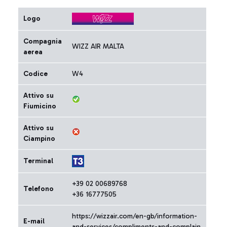
Logo
Compagnia
WIZZ AIR MALTA
aerea
Codice
W4
Attivo su
Fiumicino
Attivo su
Ciampino
Terminal
+39 02 00689768
Telefono
+36 16777505
https://wizzair.com/en-gb/information-
E-mail
and-services/compliments-and-complain