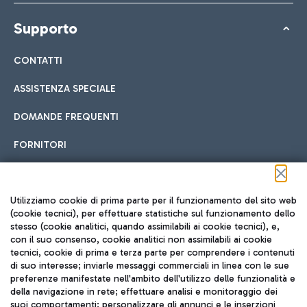
Supporto
CONTATTI
ASSISTENZA SPECIALE
DOMANDE FREQUENTI
FORNITORI
Seguici sui social
Utilizziamo cookie di prima parte per il funzionamento del sito web
(cookie tecnici), per effettuare statistiche sul funzionamento dello
stesso (cookie analitici, quando assimilabili ai cookie tecnici), e,
con il suo consenso, cookie analitici non assimilabili ai cookie
tecnici, cookie di prima e terza parte per comprendere i contenuti
di suo interesse; inviarle messaggi commerciali in linea con le sue
TRAVEL JOURNAL
preferenze manifestate nell'ambito dell'utilizzo delle funzionalità e
della navigazione in rete; effettuare analisi e monitoraggio dei
ITA
suoi comportamenti; personalizzare gli annunci e le inserzioni