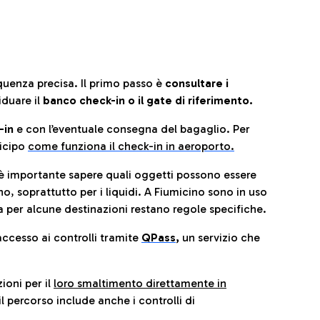
quenza precisa. Il primo passo è
consultare i
iduare il
banco check-in o il gate di riferimento.
-in
e con l’eventuale consegna del bagaglio. Per
icip
o
come funziona il check-in in aeroporto.
è importante sapere quali oggetti possono essere
o, soprattutto per i liquidi. A Fiumicino sono in uso
 per alcune destinazioni restano regole specifiche.
accesso ai controlli tramite
QPass
,
un servizio che
ioni per il
loro smaltimento direttamente in
il percorso include anche i controlli di