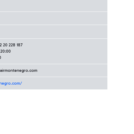
82 20 228 187
-20:00
0
@airmontenegro.com
enegro.com/