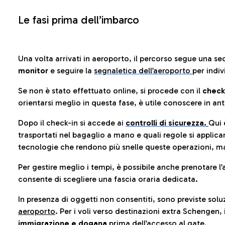
Le fasi prima dell’imbarco
Una volta arrivati in aeroporto, il percorso segue una se
monitor
e seguire la
segnaletica dell’aeroporto
per indiv
Se non è stato effettuato online, si procede con il
check
orientarsi meglio in questa fase, è utile conoscere in ant
Dopo il check-in si accede ai
controlli di sicurezza.
Qui 
trasportati nel bagaglio a mano e quali regole si applican
tecnologie che rendono più snelle queste operazioni, ma
Per gestire meglio i tempi, è possibile anche prenotare l’
consente di scegliere una fascia oraria dedicata.
In presenza di oggetti non consentiti, sono previste soluz
aeroporto
. Per i voli verso destinazioni extra Schengen, 
immigrazione e dogana
prima dell’accesso al gate.