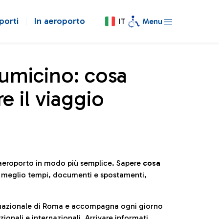
porti
In aeroporto
IT
Menu
iumicino: cosa
e il viaggio
l’aeroporto in modo più semplice. Sapere
cosa
e meglio tempi, documenti e spostamenti,
ternazionale di Roma e accompagna ogni giorno
ionali e internazionali. Arrivare informati