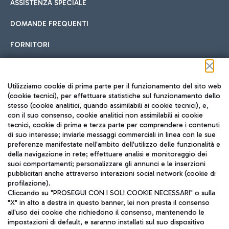
ASSISTENZA SPECIALE
DOMANDE FREQUENTI
FORNITORI
Seguici sui social
Utilizziamo cookie di prima parte per il funzionamento del sito web
(cookie tecnici), per effettuare statistiche sul funzionamento dello
stesso (cookie analitici, quando assimilabili ai cookie tecnici), e,
con il suo consenso, cookie analitici non assimilabili ai cookie
tecnici, cookie di prima e terza parte per comprendere i contenuti
di suo interesse; inviarle messaggi commerciali in linea con le sue
TRAVEL JOURNAL
preferenze manifestate nell'ambito dell'utilizzo delle funzionalità e
della navigazione in rete; effettuare analisi e monitoraggio dei
ITA
suoi comportamenti; personalizzare gli annunci e le inserzioni
pubblicitari anche attraverso interazioni social network (cookie di
profilazione).
Cliccando su "PROSEGUI CON I SOLI COOKIE NECESSARI" o sulla
"X" in alto a destra in questo banner, lei non presta il consenso
all'uso dei cookie che richiedono il consenso, mantenendo le
impostazioni di default, e saranno installati sul suo dispositivo