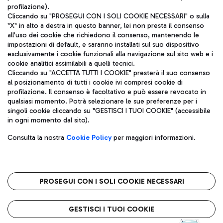
profilazione).
Cliccando su "PROSEGUI CON I SOLI COOKIE NECESSARI" o sulla
"X" in alto a destra in questo banner, lei non presta il consenso
all'uso dei cookie che richiedono il consenso, mantenendo le
impostazioni di default, e saranno installati sul suo dispositivo
esclusivamente i cookie funzionali alla navigazione sul sito web e i
Aeroporti di Roma S.p.A. - Società soggetta a direzione e
cookie analitici assimilabili a quelli tecnici.
coordinamento di Mundys S.p.A.
Cliccando su "ACCETTA TUTTI I COOKIE" presterà il suo consenso
al posizionamento di tutti i cookie ivi compresi cookie di
Codice fiscale e Registro delle Imprese di Roma 13032990155 P.
profilazione. Il consenso è facoltativo e può essere revocato in
IVA 06572251004
qualsiasi momento. Potrà selezionare le sue preferenze per i
Capitale sociale 62.224.743,00 int. vers.
singoli cookie cliccando su "GESTISCI I TUOI COOKIE" (accessibile
Sede legale: Via Pier Paolo Racchetti 1 - 00054 Fiumicino (RM)
in ogni momento dal sito).
telefono +39 06 65951
Privacy policy
Note legali
Consulta la nostra
Cookie Policy
per maggiori informazioni.
Mappa sito
Accessibilità
Roma FCO
L'aeroporto stellato
PROSEGUI CON I SOLI COOKIE NECESSARI
QUALITÀ
SOSTENIBILITÀ
INNOVAZIONE
GESTISCI I TUOI COOKIE