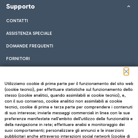
Supporto
CONTATTI
ASSISTENZA SPECIALE
DOMANDE FREQUENTI
FORNITORI
Seguici sui social
Utilizziamo cookie di prima parte per il funzionamento del sito web
(cookie tecnici), per effettuare statistiche sul funzionamento dello
stesso (cookie analitici, quando assimilabili ai cookie tecnici), e,
con il suo consenso, cookie analitici non assimilabili ai cookie
tecnici, cookie di prima e terza parte per comprendere i contenuti
di suo interesse; inviarle messaggi commerciali in linea con le sue
TRAVEL JOURNAL
preferenze manifestate nell'ambito dell'utilizzo delle funzionalità e
della navigazione in rete; effettuare analisi e monitoraggio dei
ITA
suoi comportamenti; personalizzare gli annunci e le inserzioni
pubblicitari anche attraverso interazioni social network (cookie di