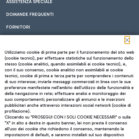
ASSISTENZA SPECIALE
DOMANDE FREQUENTI
FORNITORI
Seguici sui social
Utilizziamo cookie di prima parte per il funzionamento del sito web
(cookie tecnici), per effettuare statistiche sul funzionamento dello
stesso (cookie analitici, quando assimilabili ai cookie tecnici), e,
con il suo consenso, cookie analitici non assimilabili ai cookie
tecnici, cookie di prima e terza parte per comprendere i contenuti
di suo interesse; inviarle messaggi commerciali in linea con le sue
TRAVEL JOURNAL
preferenze manifestate nell'ambito dell'utilizzo delle funzionalità e
della navigazione in rete; effettuare analisi e monitoraggio dei
ITA
suoi comportamenti; personalizzare gli annunci e le inserzioni
pubblicitari anche attraverso interazioni social network (cookie di
profilazione).
Cliccando su "PROSEGUI CON I SOLI COOKIE NECESSARI" o sulla
"X" in alto a destra in questo banner, lei non presta il consenso
all'uso dei cookie che richiedono il consenso, mantenendo le
impostazioni di default, e saranno installati sul suo dispositivo