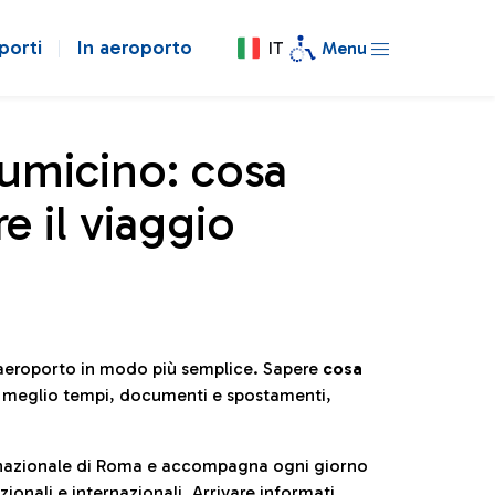
porti
In aeroporto
IT
Menu
iumicino: cosa
e il viaggio
l’aeroporto in modo più semplice. Sapere
cosa
e meglio tempi, documenti e spostamenti,
ternazionale di Roma e accompagna ogni giorno
ionali e internazionali. Arrivare informati