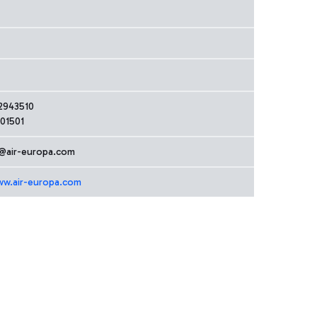
2943510
401501
ly@air-europa.com
ww.air-europa.com