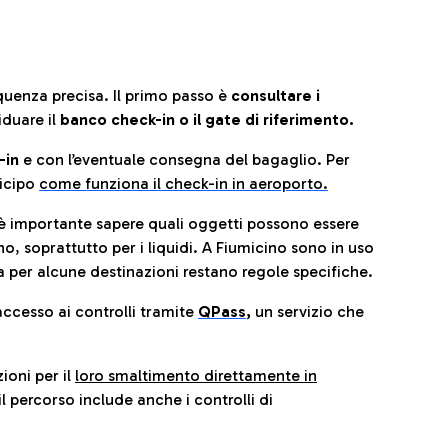
quenza precisa. Il primo passo è
consultare i
iduare il
banco check-in o il gate di riferimento.
-in
e con l’eventuale consegna del bagaglio. Per
icip
o
come funziona il check-in in aeroporto.
è importante sapere quali oggetti possono essere
o, soprattutto per i liquidi. A Fiumicino sono in uso
 per alcune destinazioni restano regole specifiche.
accesso ai controlli tramite
QPass
,
un servizio che
ioni per il
loro smaltimento direttamente in
il percorso include anche i controlli di