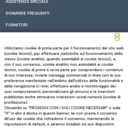
ASSISTENZA SPECIALE
DOMANDE FREQUENTI
FORNITORI
Seguici sui social
Utilizziamo cookie di prima parte per il funzionamento del sito web
(cookie tecnici), per effettuare statistiche sul funzionamento dello
stesso (cookie analitici, quando assimilabili ai cookie tecnici), e,
con il suo consenso, cookie analitici non assimilabili ai cookie
tecnici, cookie di prima e terza parte per comprendere i contenuti
di suo interesse; inviarle messaggi commerciali in linea con le sue
TRAVEL JOURNAL
preferenze manifestate nell'ambito dell'utilizzo delle funzionalità e
della navigazione in rete; effettuare analisi e monitoraggio dei
ITA
suoi comportamenti; personalizzare gli annunci e le inserzioni
pubblicitari anche attraverso interazioni social network (cookie di
profilazione).
Cliccando su "PROSEGUI CON I SOLI COOKIE NECESSARI" o sulla
"X" in alto a destra in questo banner, lei non presta il consenso
all'uso dei cookie che richiedono il consenso, mantenendo le
impostazioni di default, e saranno installati sul suo dispositivo