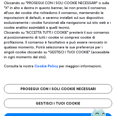
Cliccando su "PROSEGUI CON I SOLI COOKIE NECESSARI" o sulla
"X" in alto a destra in questo banner, lei non presta il consenso
all'uso dei cookie che richiedono il consenso, mantenendo le
impostazioni di default, e saranno installati sul suo dispositivo
esclusivamente i cookie funzionali alla navigazione sul sito web e i
Aeroporti di Roma S.p.A. - Società soggetta a direzione e
cookie analitici assimilabili a quelli tecnici.
coordinamento di Mundys S.p.A.
Cliccando su "ACCETTA TUTTI I COOKIE" presterà il suo consenso
al posizionamento di tutti i cookie ivi compresi cookie di
Codice fiscale e Registro delle Imprese di Roma 13032990155 P.
profilazione. Il consenso è facoltativo e può essere revocato in
IVA 06572251004
qualsiasi momento. Potrà selezionare le sue preferenze per i
Capitale sociale 62.224.743,00 int. vers.
singoli cookie cliccando su "GESTISCI I TUOI COOKIE" (accessibile
Sede legale: Via Pier Paolo Racchetti 1 - 00054 Fiumicino (RM)
in ogni momento dal sito).
telefono +39 06 65951
Privacy policy
Note legali
Consulta la nostra
Cookie Policy
per maggiori informazioni.
Mappa sito
Accessibilità
Roma FCO
L'aeroporto stellato
PROSEGUI CON I SOLI COOKIE NECESSARI
QUALITÀ
SOSTENIBILITÀ
INNOVAZIONE
GESTISCI I TUOI COOKIE