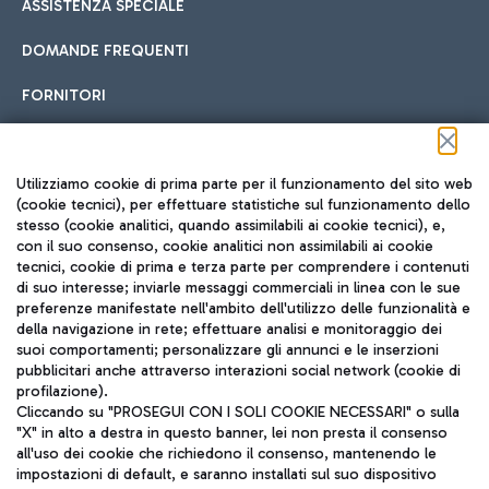
ASSISTENZA SPECIALE
DOMANDE FREQUENTI
FORNITORI
Seguici sui social
Utilizziamo cookie di prima parte per il funzionamento del sito web
(cookie tecnici), per effettuare statistiche sul funzionamento dello
stesso (cookie analitici, quando assimilabili ai cookie tecnici), e,
con il suo consenso, cookie analitici non assimilabili ai cookie
tecnici, cookie di prima e terza parte per comprendere i contenuti
di suo interesse; inviarle messaggi commerciali in linea con le sue
TRAVEL JOURNAL
preferenze manifestate nell'ambito dell'utilizzo delle funzionalità e
della navigazione in rete; effettuare analisi e monitoraggio dei
ITA
suoi comportamenti; personalizzare gli annunci e le inserzioni
pubblicitari anche attraverso interazioni social network (cookie di
profilazione).
Cliccando su "PROSEGUI CON I SOLI COOKIE NECESSARI" o sulla
"X" in alto a destra in questo banner, lei non presta il consenso
all'uso dei cookie che richiedono il consenso, mantenendo le
impostazioni di default, e saranno installati sul suo dispositivo