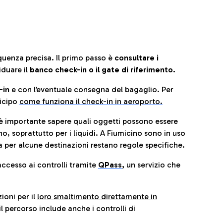
quenza precisa. Il primo passo è
consultare i
iduare il
banco check-in o il gate di riferimento.
-in
e con l’eventuale consegna del bagaglio. Per
icip
o
come funziona il check-in in aeroporto.
è importante sapere quali oggetti possono essere
o, soprattutto per i liquidi. A Fiumicino sono in uso
 per alcune destinazioni restano regole specifiche.
accesso ai controlli tramite
QPass
,
un servizio che
ioni per il
loro smaltimento direttamente in
il percorso include anche i controlli di