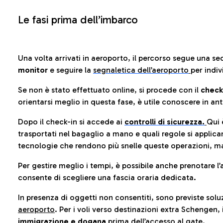
Le fasi prima dell’imbarco
Una volta arrivati in aeroporto, il percorso segue una se
monitor
e seguire la
segnaletica dell’aeroporto
per indiv
Se non è stato effettuato online, si procede con il
check
orientarsi meglio in questa fase, è utile conoscere in ant
Dopo il check-in si accede ai
controlli di sicurezza.
Qui 
trasportati nel bagaglio a mano e quali regole si applican
tecnologie che rendono più snelle queste operazioni, ma
Per gestire meglio i tempi, è possibile anche prenotare l’
consente di scegliere una fascia oraria dedicata.
In presenza di oggetti non consentiti, sono previste soluz
aeroporto
. Per i voli verso destinazioni extra Schengen, 
immigrazione e dogana
prima dell’accesso al gate.