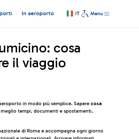
porti
In aeroporto
IT
Menu
iumicino: cosa
e il viaggio
l’aeroporto in modo più semplice. Sapere
cosa
e meglio tempi, documenti e spostamenti,
ternazionale di Roma e accompagna ogni giorno
ionali e internazionali. Arrivare informati