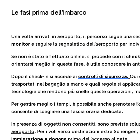
Le fasi prima dell’imbarco
Una volta arrivati in aeroporto, il percorso segue una se
monitor
e seguire la
segnaletica dell’aeroporto
per indiv
Se non è stato effettuato online, si procede con il
check
orientarsi meglio in questa fase, è utile conoscere in ant
Dopo il check-in si accede ai
controlli di sicurezza.
Qui 
trasportati nel bagaglio a mano e quali regole si applican
tecnologie che rendono più snelle queste operazioni, ma
Per gestire meglio i tempi, è possibile anche prenotare l’
consente di scegliere una fascia oraria dedicata.
In presenza di oggetti non consentiti, sono previste soluz
aeroporto
. Per i voli verso destinazioni extra Schengen, 
immigrazione e dogana
prima dell’accesso al gate.