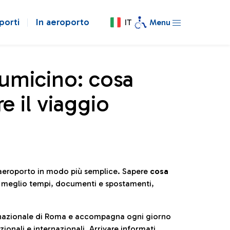
porti
In aeroporto
IT
Menu
iumicino: cosa
e il viaggio
l’aeroporto in modo più semplice. Sapere
cosa
e meglio tempi, documenti e spostamenti,
ternazionale di Roma e accompagna ogni giorno
ionali e internazionali. Arrivare informati