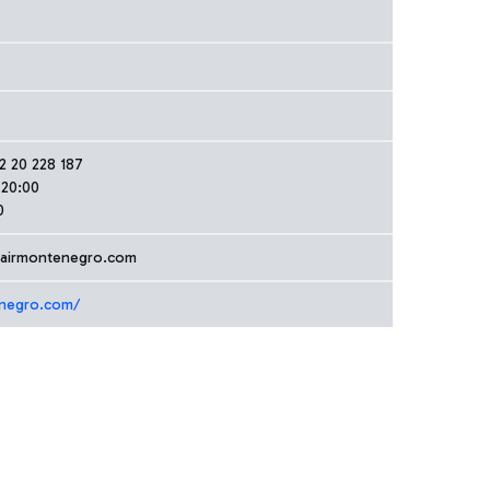
82 20 228 187
-20:00
0
@airmontenegro.com
enegro.com/