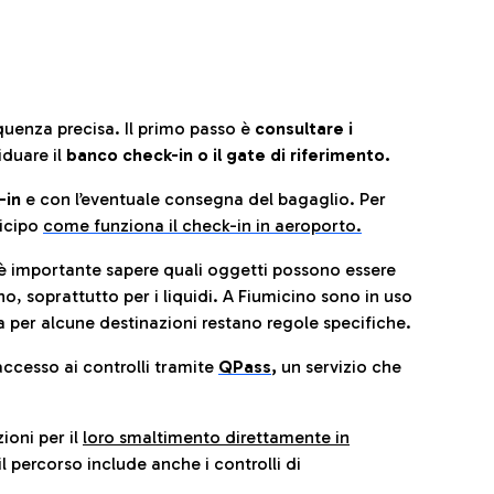
quenza precisa. Il primo passo è
consultare i
iduare il
banco check-in o il gate di riferimento.
-in
e con l’eventuale consegna del bagaglio. Per
icip
o
come funziona il check-in in aeroporto.
è importante sapere quali oggetti possono essere
o, soprattutto per i liquidi. A Fiumicino sono in uso
 per alcune destinazioni restano regole specifiche.
accesso ai controlli tramite
QPass
,
un servizio che
ioni per il
loro smaltimento direttamente in
il percorso include anche i controlli di