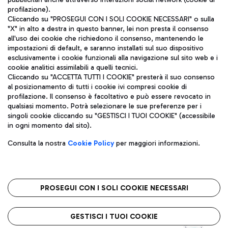
profilazione).
Cliccando su "PROSEGUI CON I SOLI COOKIE NECESSARI" o sulla
"X" in alto a destra in questo banner, lei non presta il consenso
all'uso dei cookie che richiedono il consenso, mantenendo le
impostazioni di default, e saranno installati sul suo dispositivo
esclusivamente i cookie funzionali alla navigazione sul sito web e i
Aeroporti di Roma S.p.A. - Società soggetta a direzione e
cookie analitici assimilabili a quelli tecnici.
coordinamento di Mundys S.p.A.
Cliccando su "ACCETTA TUTTI I COOKIE" presterà il suo consenso
al posizionamento di tutti i cookie ivi compresi cookie di
Codice fiscale e Registro delle Imprese di Roma 13032990155 P.
profilazione. Il consenso è facoltativo e può essere revocato in
IVA 06572251004
qualsiasi momento. Potrà selezionare le sue preferenze per i
Capitale sociale 62.224.743,00 int. vers.
singoli cookie cliccando su "GESTISCI I TUOI COOKIE" (accessibile
Sede legale: Via Pier Paolo Racchetti 1 - 00054 Fiumicino (RM)
in ogni momento dal sito).
telefono +39 06 65951
Privacy policy
Note legali
Consulta la nostra
Cookie Policy
per maggiori informazioni.
Mappa sito
Accessibilità
Roma FCO
L'aeroporto stellato
PROSEGUI CON I SOLI COOKIE NECESSARI
QUALITÀ
SOSTENIBILITÀ
INNOVAZIONE
GESTISCI I TUOI COOKIE