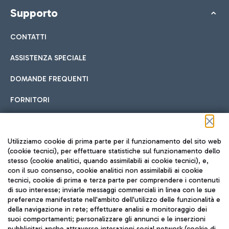
Supporto
CONTATTI
ASSISTENZA SPECIALE
DOMANDE FREQUENTI
FORNITORI
Seguici sui social
Utilizziamo cookie di prima parte per il funzionamento del sito web
(cookie tecnici), per effettuare statistiche sul funzionamento dello
stesso (cookie analitici, quando assimilabili ai cookie tecnici), e,
con il suo consenso, cookie analitici non assimilabili ai cookie
tecnici, cookie di prima e terza parte per comprendere i contenuti
di suo interesse; inviarle messaggi commerciali in linea con le sue
TRAVEL JOURNAL
preferenze manifestate nell'ambito dell'utilizzo delle funzionalità e
della navigazione in rete; effettuare analisi e monitoraggio dei
ITA
suoi comportamenti; personalizzare gli annunci e le inserzioni
pubblicitari anche attraverso interazioni social network (cookie di