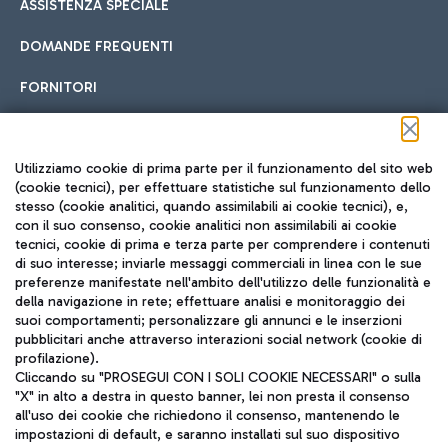
ASSISTENZA SPECIALE
DOMANDE FREQUENTI
FORNITORI
Seguici sui social
Utilizziamo cookie di prima parte per il funzionamento del sito web
(cookie tecnici), per effettuare statistiche sul funzionamento dello
stesso (cookie analitici, quando assimilabili ai cookie tecnici), e,
con il suo consenso, cookie analitici non assimilabili ai cookie
tecnici, cookie di prima e terza parte per comprendere i contenuti
di suo interesse; inviarle messaggi commerciali in linea con le sue
TRAVEL JOURNAL
preferenze manifestate nell'ambito dell'utilizzo delle funzionalità e
della navigazione in rete; effettuare analisi e monitoraggio dei
ITA
suoi comportamenti; personalizzare gli annunci e le inserzioni
pubblicitari anche attraverso interazioni social network (cookie di
profilazione).
Cliccando su "PROSEGUI CON I SOLI COOKIE NECESSARI" o sulla
"X" in alto a destra in questo banner, lei non presta il consenso
all'uso dei cookie che richiedono il consenso, mantenendo le
impostazioni di default, e saranno installati sul suo dispositivo