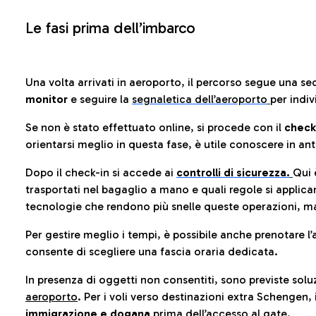
Le fasi prima dell’imbarco
Una volta arrivati in aeroporto, il percorso segue una se
monitor
e seguire la
segnaletica dell’aeroporto
per indiv
Se non è stato effettuato online, si procede con il
check
orientarsi meglio in questa fase, è utile conoscere in ant
Dopo il check-in si accede ai
controlli di sicurezza.
Qui 
trasportati nel bagaglio a mano e quali regole si applican
tecnologie che rendono più snelle queste operazioni, ma
Per gestire meglio i tempi, è possibile anche prenotare l’
consente di scegliere una fascia oraria dedicata.
In presenza di oggetti non consentiti, sono previste soluz
aeroporto
. Per i voli verso destinazioni extra Schengen, 
immigrazione e dogana
prima dell’accesso al gate.