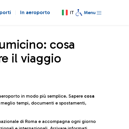
porti
In aeroporto
IT
Menu
iumicino: cosa
e il viaggio
l’aeroporto in modo più semplice. Sapere
cosa
e meglio tempi, documenti e spostamenti,
ternazionale di Roma e accompagna ogni giorno
ionali e internazionali. Arrivare informati