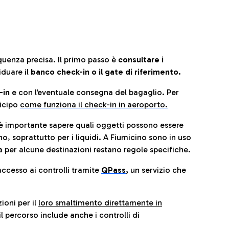
quenza precisa. Il primo passo è
consultare i
iduare il
banco check-in o il gate di riferimento.
-in
e con l’eventuale consegna del bagaglio. Per
icip
o
come funziona il check-in in aeroporto.
è importante sapere quali oggetti possono essere
o, soprattutto per i liquidi. A Fiumicino sono in uso
 per alcune destinazioni restano regole specifiche.
accesso ai controlli tramite
QPass
,
un servizio che
ioni per il
loro smaltimento direttamente in
il percorso include anche i controlli di