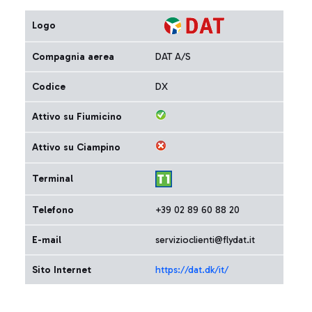
Logo
Compagnia aerea
DAT A/S
Codice
DX
Attivo su Fiumicino
Attivo su Ciampino
Terminal
Telefono
+39 02 89 60 88 20
E-mail
servizioclienti@flydat.it
Sito Internet
https://dat.dk/it/