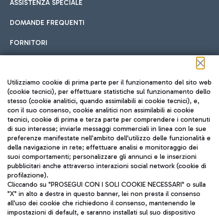
ASSISTENZA SPECIALE
DOMANDE FREQUENTI
FORNITORI
Seguici sui social
Utilizziamo cookie di prima parte per il funzionamento del sito web
(cookie tecnici), per effettuare statistiche sul funzionamento dello
stesso (cookie analitici, quando assimilabili ai cookie tecnici), e,
con il suo consenso, cookie analitici non assimilabili ai cookie
tecnici, cookie di prima e terza parte per comprendere i contenuti
di suo interesse; inviarle messaggi commerciali in linea con le sue
TRAVEL JOURNAL
preferenze manifestate nell'ambito dell'utilizzo delle funzionalità e
della navigazione in rete; effettuare analisi e monitoraggio dei
ITA
suoi comportamenti; personalizzare gli annunci e le inserzioni
pubblicitari anche attraverso interazioni social network (cookie di
profilazione).
Cliccando su "PROSEGUI CON I SOLI COOKIE NECESSARI" o sulla
"X" in alto a destra in questo banner, lei non presta il consenso
all'uso dei cookie che richiedono il consenso, mantenendo le
impostazioni di default, e saranno installati sul suo dispositivo