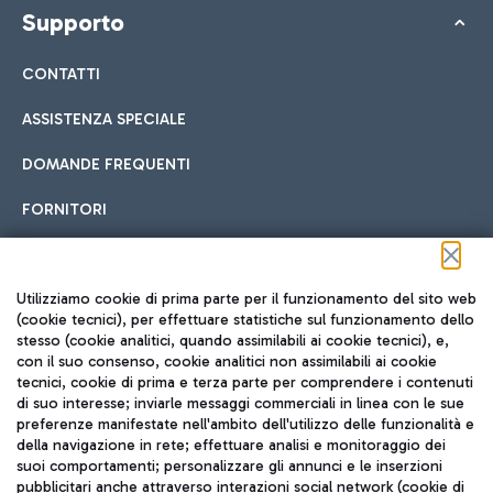
Supporto
CONTATTI
ASSISTENZA SPECIALE
DOMANDE FREQUENTI
FORNITORI
Seguici sui social
Utilizziamo cookie di prima parte per il funzionamento del sito web
(cookie tecnici), per effettuare statistiche sul funzionamento dello
stesso (cookie analitici, quando assimilabili ai cookie tecnici), e,
con il suo consenso, cookie analitici non assimilabili ai cookie
tecnici, cookie di prima e terza parte per comprendere i contenuti
di suo interesse; inviarle messaggi commerciali in linea con le sue
TRAVEL JOURNAL
preferenze manifestate nell'ambito dell'utilizzo delle funzionalità e
della navigazione in rete; effettuare analisi e monitoraggio dei
ITA
suoi comportamenti; personalizzare gli annunci e le inserzioni
pubblicitari anche attraverso interazioni social network (cookie di