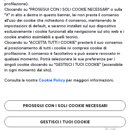
profilazione).
Cliccando su "PROSEGUI CON I SOLI COOKIE NECESSARI" o sulla
"X" in alto a destra in questo banner, lei non presta il consenso
all'uso dei cookie che richiedono il consenso, mantenendo le
impostazioni di default, e saranno installati sul suo dispositivo
esclusivamente i cookie funzionali alla navigazione sul sito web e i
Aeroporti di Roma S.p.A. - Società soggetta a direzione e
cookie analitici assimilabili a quelli tecnici.
coordinamento di Mundys S.p.A.
Cliccando su "ACCETTA TUTTI I COOKIE" presterà il suo consenso
al posizionamento di tutti i cookie ivi compresi cookie di
Codice fiscale e Registro delle Imprese di Roma 13032990155 P.
profilazione. Il consenso è facoltativo e può essere revocato in
IVA 06572251004
qualsiasi momento. Potrà selezionare le sue preferenze per i
Capitale sociale 62.224.743,00 int. vers.
singoli cookie cliccando su "GESTISCI I TUOI COOKIE" (accessibile
Sede legale: Via Pier Paolo Racchetti 1 - 00054 Fiumicino (RM)
in ogni momento dal sito).
telefono +39 06 65951
Privacy policy
Note legali
Consulta la nostra
Cookie Policy
per maggiori informazioni.
Mappa sito
Accessibilità
Roma FCO
L'aeroporto stellato
PROSEGUI CON I SOLI COOKIE NECESSARI
QUALITÀ
SOSTENIBILITÀ
INNOVAZIONE
GESTISCI I TUOI COOKIE