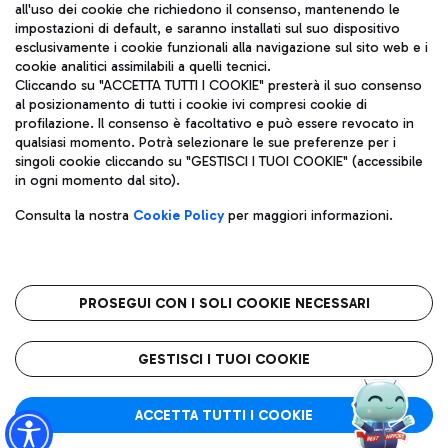
all'uso dei cookie che richiedono il consenso, mantenendo le
impostazioni di default, e saranno installati sul suo dispositivo
esclusivamente i cookie funzionali alla navigazione sul sito web e i
Aeroporti di Roma S.p.A. - Società soggetta a direzione e
cookie analitici assimilabili a quelli tecnici.
coordinamento di Mundys S.p.A.
Cliccando su "ACCETTA TUTTI I COOKIE" presterà il suo consenso
al posizionamento di tutti i cookie ivi compresi cookie di
Codice fiscale e Registro delle Imprese di Roma 13032990155 P.
profilazione. Il consenso è facoltativo e può essere revocato in
IVA 06572251004
qualsiasi momento. Potrà selezionare le sue preferenze per i
Capitale sociale 62.224.743,00 int. vers.
singoli cookie cliccando su "GESTISCI I TUOI COOKIE" (accessibile
Sede legale: Via Pier Paolo Racchetti 1 - 00054 Fiumicino (RM)
in ogni momento dal sito).
telefono +39 06 65951
Privacy policy
Note legali
Consulta la nostra
Cookie Policy
per maggiori informazioni.
Mappa sito
Accessibilità
Roma FCO
L'aeroporto stellato
PROSEGUI CON I SOLI COOKIE NECESSARI
QUALITÀ
SOSTENIBILITÀ
INNOVAZIONE
GESTISCI I TUOI COOKIE
ACCETTA TUTTI I COOKIE